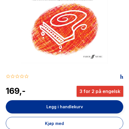
The Housemaid
0.0
star
rating
169,-
3 for 2 på engelsk
Legg i handlekurv
Kjøp med