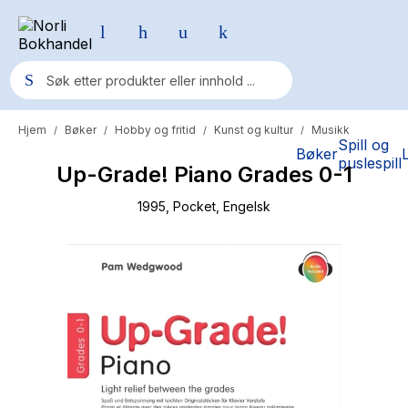
Hjem
Bøker
Hobby og fritid
Kunst og kultur
Musikk
/
/
/
/
Populære søk
Spill og
Bøker
puslespill
Up-Grade! Piano Grades 0-1
Pokemon
One piece
1995
, Pocket
, Engelsk
Fury Bound - Sable Sorensen
Yesteryear
Elizabeth Strout
Hitster
Hypopressiv trening