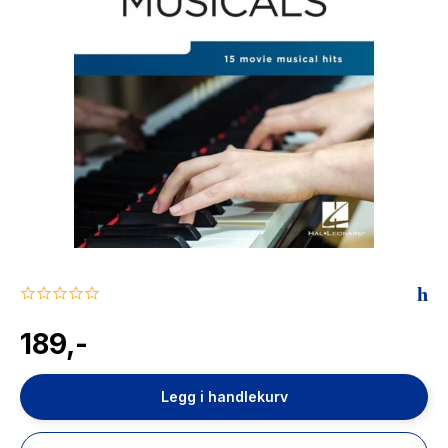
The Housemaid
0.0
star
rating
189,-
Legg i handlekurv