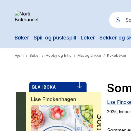
Bøker
Spill og puslespill
Leker
Sekker og s
Pop
Hjem
Bøker
Hobby og fritid
Mat og drikke
Kokebøker
/
/
/
/
Som
BLA I BOKA
Lise Finc
2025
, Innbu
Sommer
er