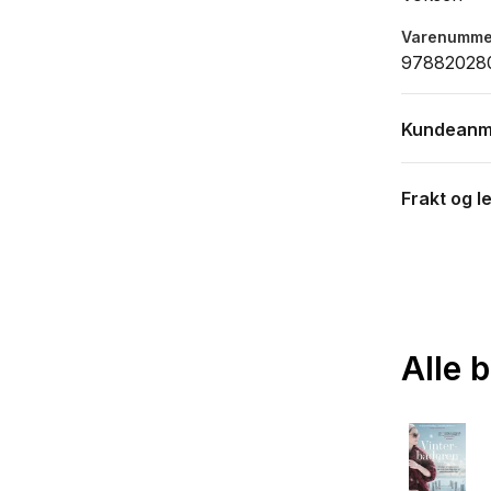
Varenumme
97882028
Kundeanm
Frakt og l
Alle 