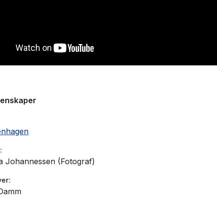
 en lang rekke tv-programmer. I denne bokserien viser h
rene fra hver sesong.
genskaper
kenhagen
a Johannessen (Fotograf)
ver
 Damm