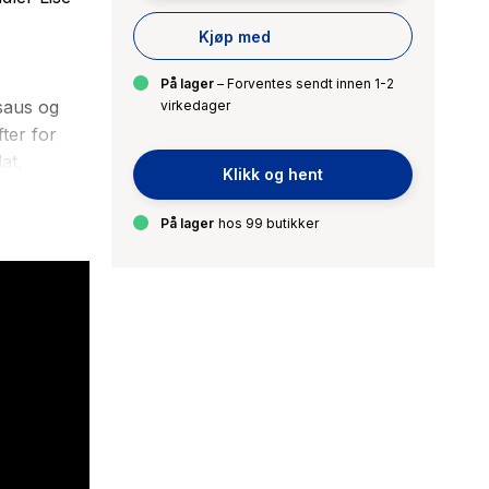
Kjøp med
På lager
– Forventes sendt innen 1-2
esaus og
virkedager
fter for
at,
Klikk og hent
På lager
hos 99 butikker
ommeren.
gris og en
alt annet
tilslørte
med
ar. Og mye,
ent gjennom