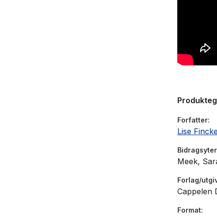
NRK, VG og
beste råva
Produkte
Forfatter
Lise Finc
Bidragsyter
Meek, Sar
Forlag/utgi
Cappelen
Format