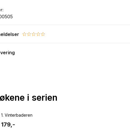
r
00505
eldelser
0.0 star rating
evering
bøkene i serien
1.
Vinterbaderen
179,-