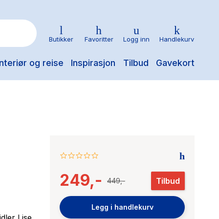
Butikker
Favoritter
Logg inn
Handlekurv
nteriør og reise
Inspirasjon
Tilbud
Gavekort
0.0
star
249,-
rating
Tilbud
449,-
Legg i handlekurv
dler Lise