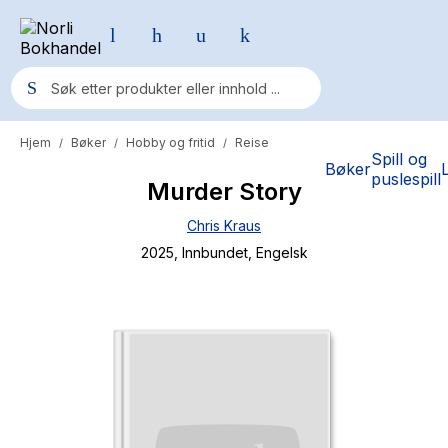
Hjem
Bøker
Hobby og fritid
Reise
/
/
/
Populære søk
Spill og
Bøker
puslespill
Murder Story
Pokemon
Chris Kraus
One piece
2025
, Innbundet
, Engelsk
Fury Bound - Sable Sorensen
Yesteryear
Elizabeth Strout
Hitster
Hypopressiv trening