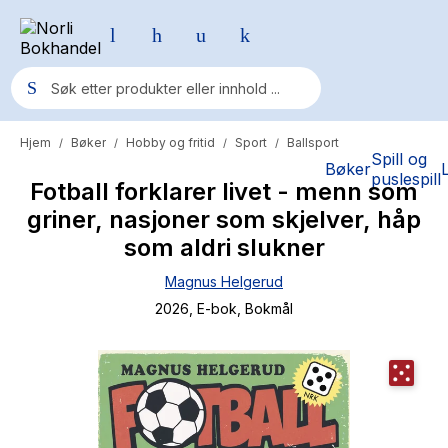
Hjem
Bøker
Hobby og fritid
Sport
Ballsport
/
/
/
/
Populære søk
Spill og
Bøker
puslespill
Fotball forklarer livet - menn som
Pokemon
griner, nasjoner som skjelver, håp
One piece
som aldri slukner
Fury Bound - Sable Sorensen
Magnus Helgerud
Yesteryear
2026
, E-bok
, Bokmål
Elizabeth Strout
Hitster
Hypopressiv trening