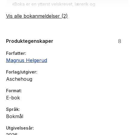
«Boka er en ytterst velskrevet, lærerik og
«Boka er en ytterst velskrevet, lærerik og underholdende
underholdende gjennomgang av fotballpsykologiens
Vis alle bokanmeldelser (2)
gjennomgang av fotballpsykologiens irrganger.» Ola Hegdal,
irrganger.»
NRK (Terningkast 5)
- Ola Hegdal, NRK
Produktegenskaper
Forfatter
Magnus Helgerud
Forlag/utgiver
Aschehoug
Format
E-bok
Språk
Bokmål
Utgivelsesår