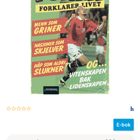
The Housemaid
0.0
star
rating
E-bok