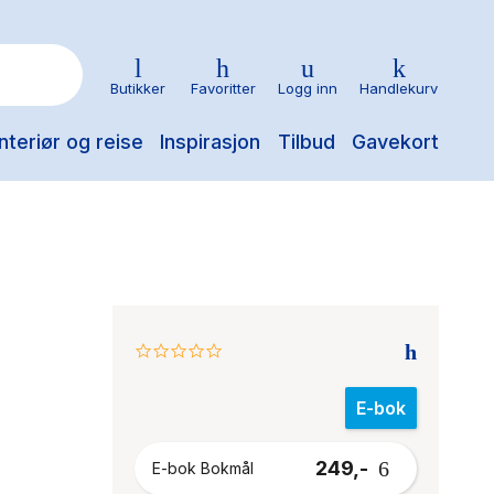
Butikker
Favoritter
Logg inn
Handlekurv
nteriør og reise
Inspirasjon
Tilbud
Gavekort
0.0
star
rating
E-bok
249,-
E-bok Bokmål