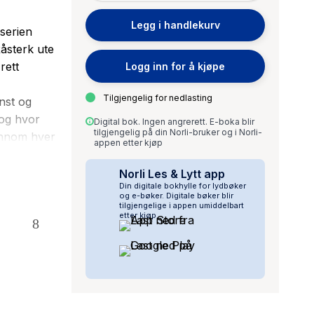
Legg i handlekurv
 serien
Råsterk ute
rett
Logg inn for å kjøpe
Tilgjengelig for nedlasting
nst og
 og hvor
Digital bok. Ingen angrerett. E-boka blir
tilgjengelig på din Norli-bruker og i Norli-
jennom hver
appen etter kjøp
artner. I
t, som i
Norli Les & Lytt app
Din digitale bokhylle for lydbøker
n av
og e-bøker. Digitale bøker blir
-kode. I
tilgjengelige i appen umiddelbart
etter kjøp.
r å trene
 I ekte
nne på