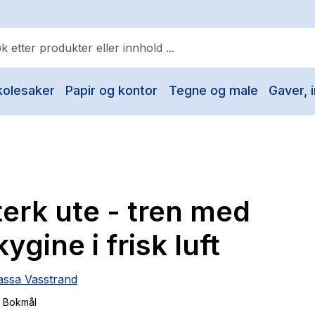
kolesaker
Papir og kontor
Tegne og male
Gaver, i
ulære søk
Pokemon
One piece
Fury Bound - Sable Sorensen
erk ute - tren med
Yesteryear
Elizabeth Strout
ygine i frisk luft
Hitster
assa Vasstrand
Hypopressiv trening
, Bokmål
The Housemaid