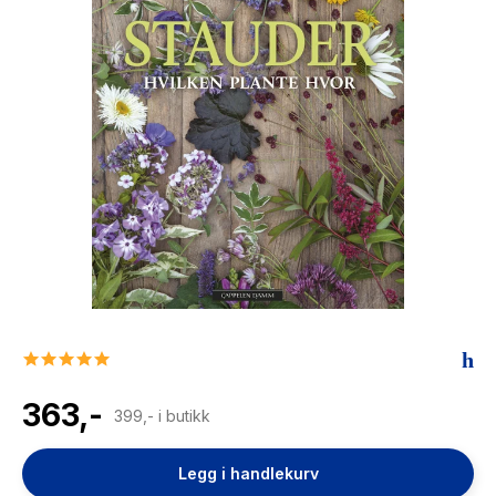
The Housemaid
5.0
star
rating
363,-
399,- i butikk
Legg i handlekurv