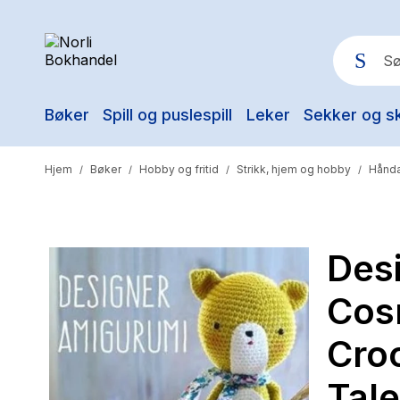
Bøker
Spill og puslespill
Leker
Sekker og s
Pop
Hjem
Bøker
Hobby og fritid
Strikk, hjem og hobby
Hånda
/
/
/
/
Des
Cosm
Cro
Tal