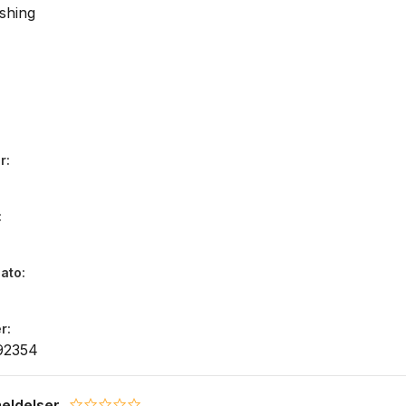
shing
r
dato
r
92354
eldelser