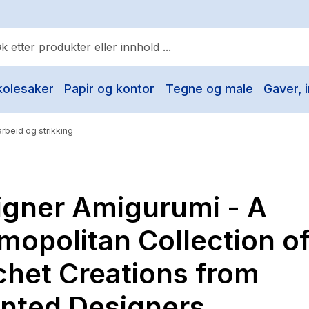
kolesaker
Papir og kontor
Tegne og male
Gaver, i
ulære søk
Pokemon
rbeid og strikking
One piece
Fury Bound - Sable Sorensen
igner Amigurumi - A
Yesteryear
Elizabeth Strout
opolitan Collection o
Hitster
chet Creations from
Hypopressiv trening
ented Designers
The Housemaid