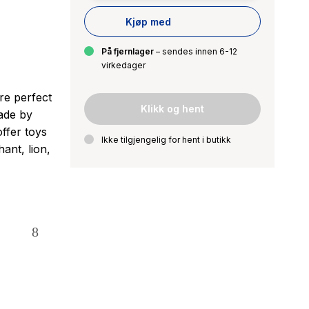
Kjøp med
På fjernlager
– sendes innen 6-12
virkedager
re perfect
Klikk og hent
made by
ffer toys
Ikke tilgjengelig for hent i butikk
hant, lion,