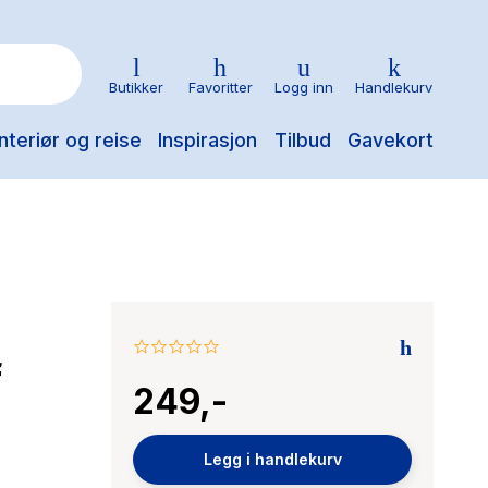
Butikker
Favoritter
Logg inn
Handlekurv
nteriør og reise
Inspirasjon
Tilbud
Gavekort
0.0
f
star
249,-
rating
Legg i handlekurv