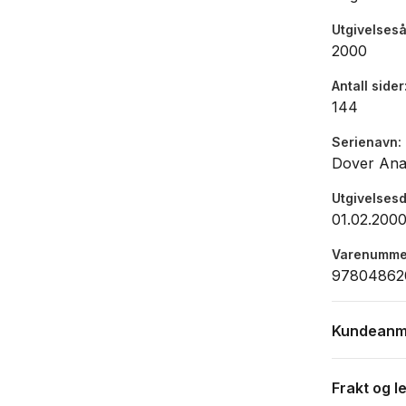
Utgivelseså
2000
Antall sider
144
Serienavn
Dover Anat
Utgivelses
01.02.200
Varenumme
97804862
Kundeanm
Frakt og l