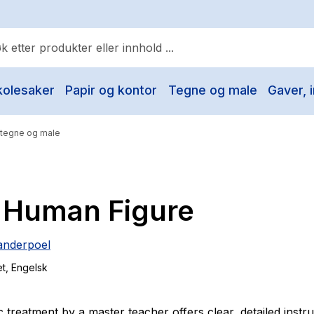
kolesaker
Papir og kontor
Tegne og male
Gaver, i
ulære søk
Pokemon
 tegne og male
One piece
Fury Bound - Sable Sorensen
 Human Figure
Yesteryear
Elizabeth Strout
anderpoel
Hitster
et
, Engelsk
Hypopressiv trening
The Housemaid
c treatment by a master teacher offers clear, detailed instr