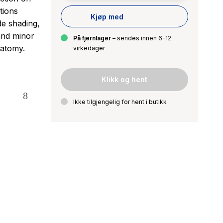
tions
Kjøp med
de shading,
and minor
På fjernlager
– sendes innen 6-12
natomy.
virkedager
Klikk og hent
Ikke tilgjengelig for hent i butikk