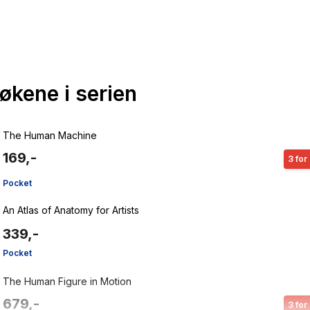
bøkene i serien
The Human Machine
169,-
3 for
Pocket
An Atlas of Anatomy for Artists
339,-
Pocket
The Human Figure in Motion
679,-
3 for