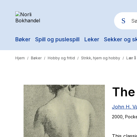
Bøker
Spill og puslespill
Leker
Sekker og s
Pop
Hjem
Bøker
Hobby og fritid
Strikk, hjem og hobby
Lær å
/
/
/
/
The
John H. V
2000
, Pock
This classi