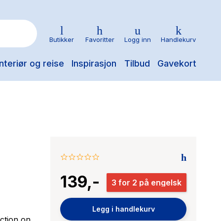
Butikker
Favoritter
Logg inn
Handlekurv
nteriør og reise
Inspirasjon
Tilbud
Gavekort
0.0
star
139,-
rating
3 for 2 på engelsk
Legg i handlekurv
uction on