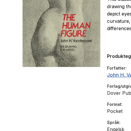
drawing th
depict eye
curvature,
difference
Produkte
Forfatter
John H. V
Forlag/utgi
Dover Publ
Format
Pocket
Språk
Engelsk