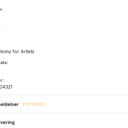
r
omy for Artists
dato
0
r
04321
eldelser
0.0 star rating
evering