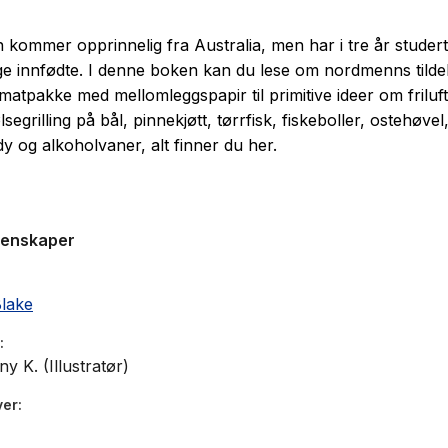
n kommer opprinnelig fra Australia, men har i tre år studer
e innfødte. I denne boken kan du lese om nordmenns tildel
 matpakke med mellomleggspapir til primitive ideer om friluf
ølsegrilling på bål, pinnekjøtt, tørrfisk, fiskeboller, ostehøvel
y og alkoholvaner, alt finner du her.
genskaper
Blake
y K. (Illustratør)
ver