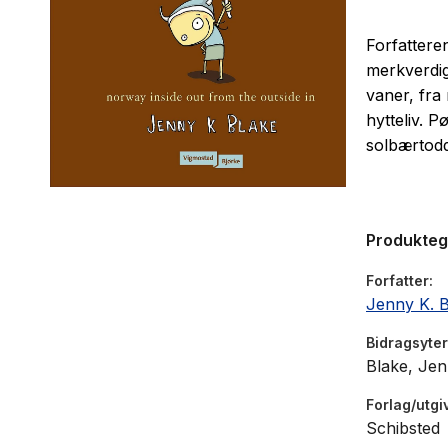
Forfattere
merkverdig
vaner, fra
hytteliv. P
solbærtodd
Produkte
Forfatter
Jenny K. 
Bidragsyter
Blake, Jenn
Forlag/utgi
Schibsted