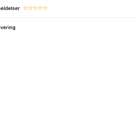
eldelser
0.0 star rating
evering