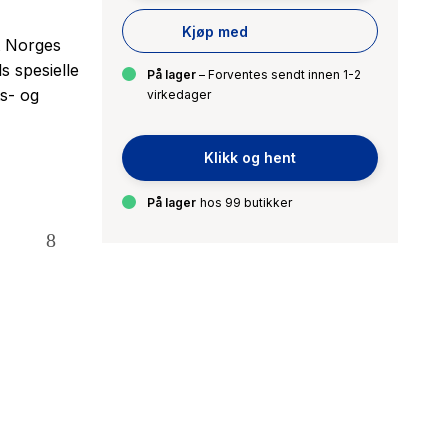
Kjøp med
t Norges
s spesielle
På lager
– Forventes sendt innen 1-2
ts- og
virkedager
,
Klikk og hent
På lager
hos 99 butikker