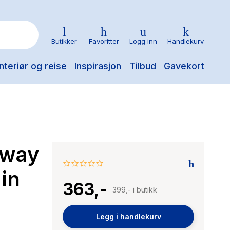
Butikker
Favoritter
Logg inn
Handlekurv
nteriør og reise
Inspirasjon
Tilbud
Gavekort
rway
0.0
 in
star
363,-
rating
399,- i butikk
Legg i handlekurv