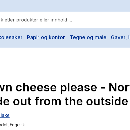
kolesaker
Papir og kontor
Tegne og male
Gaver, i
ulære søk
Pokemon
One piece
Fury Bound - Sable Sorensen
wn cheese please - No
Yesteryear
Elizabeth Strout
de out from the outside
Hitster
Blake
Hypopressiv trening
ndet
, Engelsk
The Housemaid