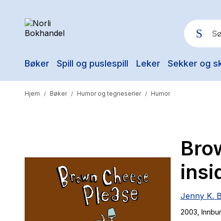
Bøker
Spill og puslespill
Leker
Sekker og s
Pop
Hjem
Bøker
Humor og tegneserier
Humor
/
/
/
Bro
insi
Jenny K. 
2003
, Innbu