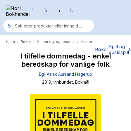
Hjem
Bøker
Humor og tegneserier
Humor
/
/
/
Populære søk
Spill og
Bøker
puslespill
I tilfelle dommedag - enkel
Pokemon
beredskap for vanlige folk
One piece
Egil Aslak Aursand Hagerup
Fury Bound - Sable Sorensen
2019
, Innbundet
, Bokmål
Yesteryear
Elizabeth Strout
Hitster
Hypopressiv trening