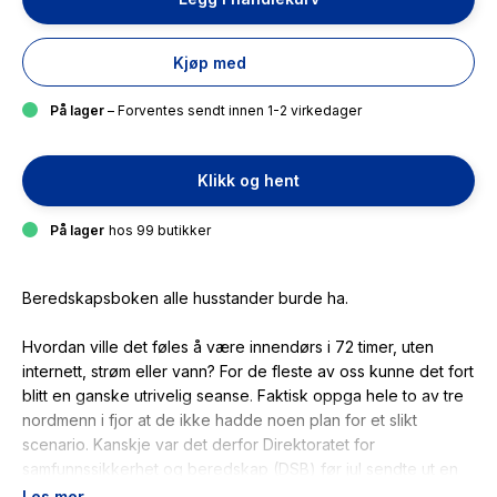
Kjøp med
På lager
– Forventes sendt innen 1-2 virkedager
Klikk og hent
På lager
hos 99 butikker
Beredskapsboken alle husstander burde ha.
Hvordan ville det føles å være innendørs i 72 timer, uten
internett, strøm eller vann? For de fleste av oss kunne det fort
blitt en ganske utrivelig seanse. Faktisk oppga hele to av tre
nordmenn i fjor at de ikke hadde noen plan for et slikt
scenario. Kanskje var det derfor Direktoratet for
samfunnssikkerhet og beredskap (DSB) før jul sendte ut en
brosjyre til alle husstander i landet. Der fikk vi beskjed om å
Les mer