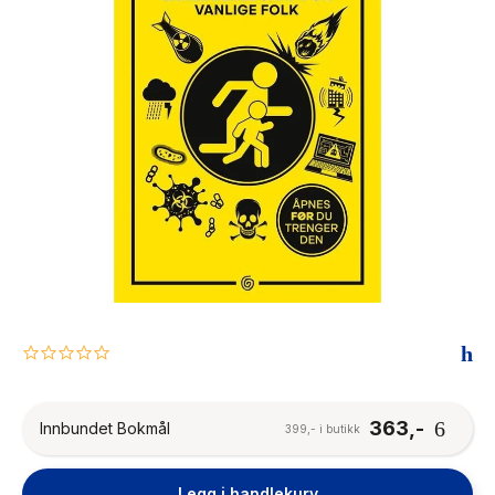
The Housemaid
0.0
star
rating
363,-
Innbundet Bokmål
399,- i butikk
Legg i handlekurv