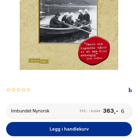
The Housemaid
0.0
star
rating
363,-
Innbundet Nynorsk
399,- i butikk
Legg i handlekurv