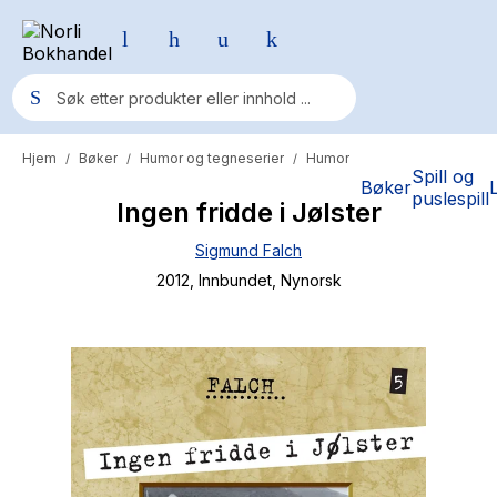
Hjem
Bøker
Humor og tegneserier
Humor
/
/
/
Populære søk
Spill og
Bøker
puslespill
Ingen fridde i Jølster
Pokemon
Sigmund Falch
One piece
2012
, Innbundet
, Nynorsk
Fury Bound - Sable Sorensen
Yesteryear
Elizabeth Strout
Hitster
Hypopressiv trening