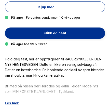
Kjøp med
På lager
– Forventes sendt innen 1-2 virkedager
Klikk og hent
På lager
hos 99 butikker
Hold deg fast, her er oppfølgeren til RACERSYKKEL ER DEN
NYE HENTESVEISEN. Dette er ikke en vanlig selvbiografi.
Det er en latterbombe! En boblende cocktail av sprø historier
om showbiz, musikk og kameratskap.
Bli med på reisen der Herodes og Jahn Teigen lagde hits
som MIN FØRSTE KJÆRLIGHET i Tyskland.
Hva skjedde da Herodes møtte selveste Elvis, og sjekk deg
Les mer
selv: Hva ville DU sagt om Herodes hadde gjort, det han