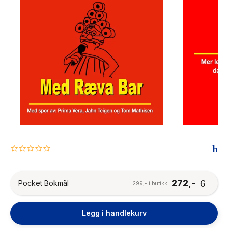
The Housemaid
0.0
star
rating
272,-
Pocket Bokmål
299,- i butikk
Legg i handlekurv