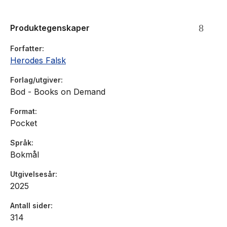
skulle ønske han hadde gjort, i Teigens begravelse?
Produktegenskaper
Fra PRIMA VERA og Tom Mathisen til intelligente coyoter og
pinlige møter med kulturelitens groupies. Dette er galskap på
Forfatter
sitt beste!
Herodes Falsk
Slå opp på en hvilken som helst side, og du kommer til å le.
Forlag/utgiver
Bod - Books on Demand
Format
Pocket
Språk
Bokmål
Utgivelsesår
2025
Antall sider
314