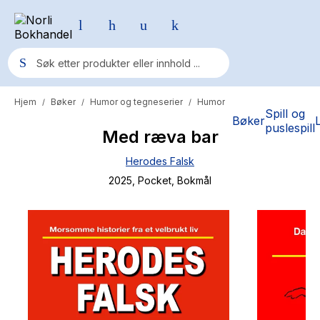
Hjem
Bøker
Humor og tegneserier
Humor
/
/
/
Populære søk
Spill og
Bøker
puslespill
Med ræva bar
Pokemon
Herodes Falsk
One piece
2025
, Pocket
, Bokmål
Fury Bound - Sable Sorensen
Yesteryear
Elizabeth Strout
Hitster
Hypopressiv trening