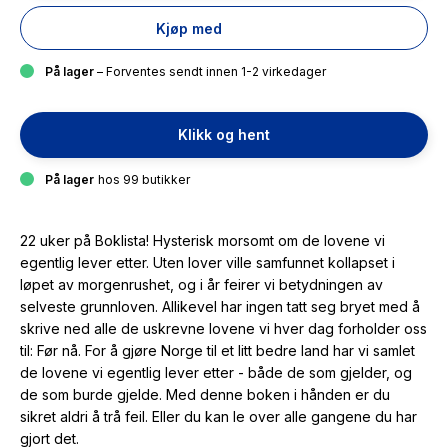
Kjøp med
På lager
– Forventes sendt innen 1-2 virkedager
Klikk og hent
På lager
hos 99 butikker
22 uker på Boklista! Hysterisk morsomt om de lovene vi
egentlig lever etter. Uten lover ville samfunnet kollapset i
løpet av morgenrushet, og i år feirer vi betydningen av
selveste grunnloven. Allikevel har ingen tatt seg bryet med å
skrive ned alle de uskrevne lovene vi hver dag forholder oss
til: Før nå. For å gjøre Norge til et litt bedre land har vi samlet
de lovene vi egentlig lever etter - både de som gjelder, og
de som burde gjelde. Med denne boken i hånden er du
sikret aldri å trå feil. Eller du kan le over alle gangene du har
gjort det.