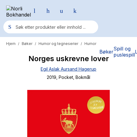
Hjem
Bøker
Humor og tegneserier
Humor
/
/
/
Populære søk
Spill og
Bøker
puslespill
Norges uskrevne lover
Pokemon
Egil Aslak Aursand Hagerup
One piece
2019
, Pocket
, Bokmål
Fury Bound - Sable Sorensen
Yesteryear
Elizabeth Strout
Hitster
Hypopressiv trening