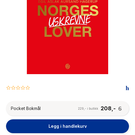
The Housemaid
0.0
star
rating
208,-
Pocket Bokmål
229,- i butikk
Legg i handlekurv