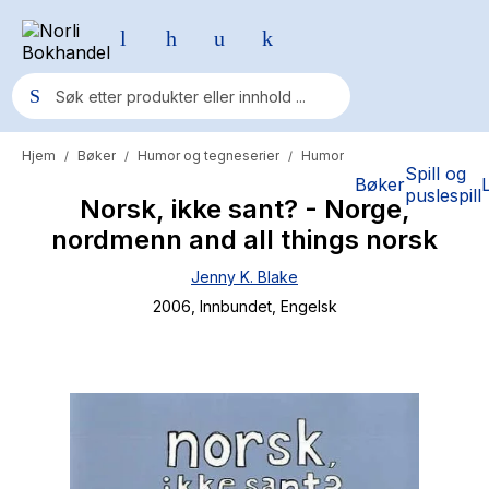
Hjem
Bøker
Humor og tegneserier
Humor
/
/
/
Populære søk
Spill og
Bøker
puslespill
Norsk, ikke sant? - Norge,
Pokemon
nordmenn and all things norsk
One piece
Jenny K. Blake
Fury Bound - Sable Sorensen
2006
, Innbundet
, Engelsk
Yesteryear
Elizabeth Strout
Hitster
Hypopressiv trening