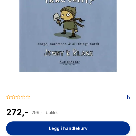
The Housemaid
0.0
star
rating
272,-
299,- i butikk
Legg i handlekurv