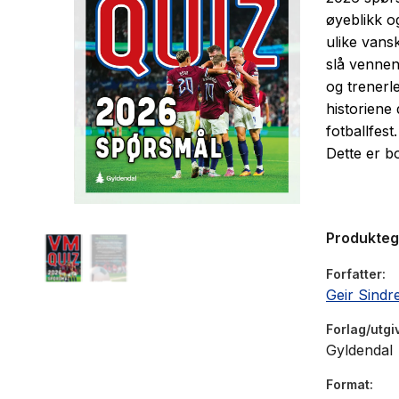
øyeblikk og
ulike vans
slå vennen
og trenerl
historiene
fotballfest
Dette er b
Produkte
Forfatter
Geir Sindre
Forlag/utgi
Gyldendal
Format