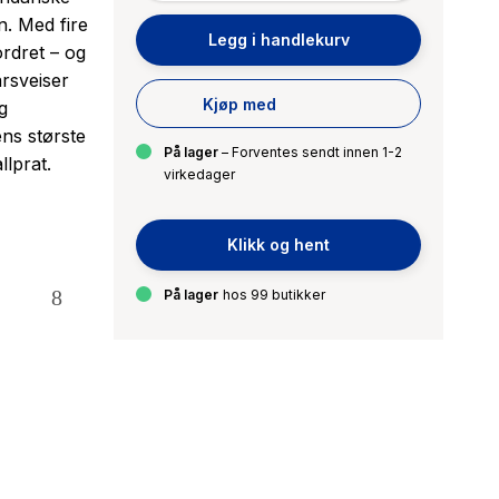
n. Med fire
Legg i handlekurv
rdret – og
årsveiser
Kjøp med
g
ens største
På lager
– Forventes sendt innen 1-2
llprat.
virkedager
Klikk og hent
På lager
hos 99 butikker