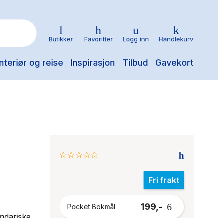
Butikker
Favoritter
Logg inn
Handlekurv
nteriør og reise
Inspirasjon
Tilbud
Gavekort
0.0
star
rating
Fri frakt
199,-
Pocket Bokmål
endariske