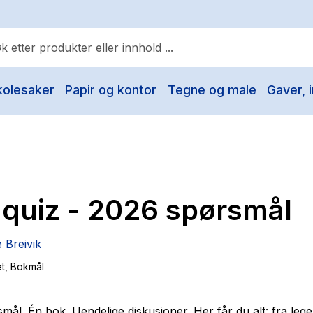
kolesaker
Papir og kontor
Tegne og male
Gaver, i
ulære søk
Pokemon
One piece
Fury Bound - Sable Sorensen
quiz - 2026 spørsmål
Yesteryear
Elizabeth Strout
 Breivik
Hitster
et
, Bokmål
Hypopressiv trening
The Housemaid
mål. Én bok. Uendelige diskusjoner. Her får du alt: fra leg