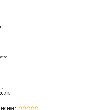
r
dato
6
r
26010
eldelser
0.0 star rating