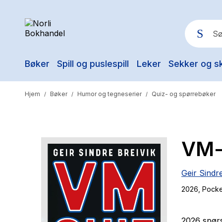
Bøker
Spill og puslespill
Leker
Sekker og s
Pop
Hjem
Bøker
Humor og tegneserier
Quiz- og spørrebøker
/
/
/
VM-
Geir Sindre
2026
, Pock
2026 spørs