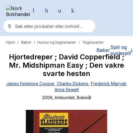
Hjem
Bøker
Humor og tegneserier
Tegneserier
/
/
/
Populære søk
Spill og
Bøker
puslespill
Hjortedreper ; David Copperfield ;
Pokemon
Mr. Midshipman Easy ; Den vakre
One piece
svarte hesten
Fury Bound - Sable Sorensen
James Fenimore Cooper
,
Charles Dickens
,
Frederick Marryat
,
Anna Sewell
Yesteryear
2006
, Innbundet
, Bokmål
Elizabeth Strout
Hitster
Hypopressiv trening