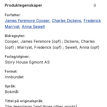
Produktegenskaper
Forfatter
James Fenimore Cooper
,
Charles Dickens
,
Frederick
Marryat
,
Anna Sewell
Bidragsyter
Cooper, James Fenimore (opf) ; Dickens, Charles
(opf) ; Marryat, Frederick (opf) ; Sewell, Anna (opf)
Forlag/utgiver
Story House Egmont AS
Format
Innbundet
Språk
Bokmål
Tittel på originalspråk
The deerslayer [and three other works]