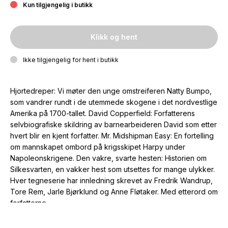
Kun tilgjengelig i butikk
Klikk og hent
Ikke tilgjengelig for hent i butikk
Hjortedreper: Vi møter den unge omstreiferen Natty Bumpo,
som vandrer rundt i de utemmede skogene i det nordvestlige
Amerika på 1700-tallet. David Copperfield: Forfatterens
selvbiografiske skildring av barnearbeideren David som etter
hvert blir en kjent forfatter. Mr. Midshipman Easy: En fortelling
om mannskapet ombord på krigsskipet Harpy under
Napoleonskrigene. Den vakre, svarte hesten: Historien om
Silkesvarten, en vakker hest som utsettes for mange ulykker.
Hver tegneserie har innledning skrevet av Fredrik Wandrup,
Tore Rem, Jarle Bjørklund og Anne Fløtaker. Med etterord om
forfatterne.