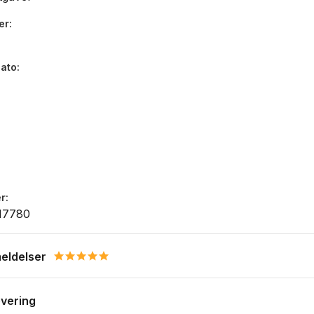
er
dato
r
17780
eldelser
5.0 star rating
evering