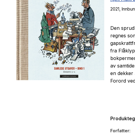
2021
, Innbu
Den sprud
regnes som
gapskrattfr
fra Flåkly
bokperme
av samtide
en dekker 
Forord ved
Ekstramater
Produkte
Forfatter