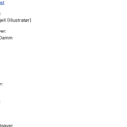
ust
ell (Illustratør)
ver
 Damm
r
tgaver