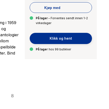
Kjøp med
På lager
– Forventes sendt innen 1-2
ng i 1959
virkedager
e og
 antologier
Klikk og hent
ellom
peilbilde
På lager
hos 99 butikker
ter. Bind
l!