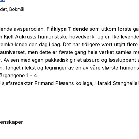
ndet
, Bokmål
lende avisparodien,
Flåklypa Tidende
som utkom første ga
 Kjell Aukrusts humoristiske hovedverk, og er like levend
emkallende den dag i dag. Det har tidligere vært utgitt flere
pauniverset, men dette er første gang
hele
verket samles m
r.
Av
isen med egen pakkedis
k gir et absurd og løssluppent s
n, fanget i tekst og tegninger av en av våre største humoris
årgangene 1 - 4.
 sjefsredaktør Frimand Pløsens kollega, Harald Stanghelle!
iale! Aldri tidligere utgitt i bok! Melvin Snerkens VM-spesia
genskaper