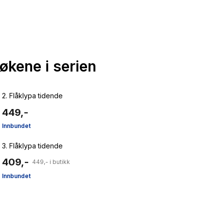
bøkene i serien
2.
Flåklypa tidende
449,-
Innbundet
3.
Flåklypa tidende
409,-
449,- i butikk
Innbundet