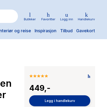
Butikker
Favoritter
Logg inn
Handlekurv
nteriør og reise
Inspirasjon
Tilbud
Gavekort
5.0
gen
star
449,-
rating
er
Legg i handlekurv