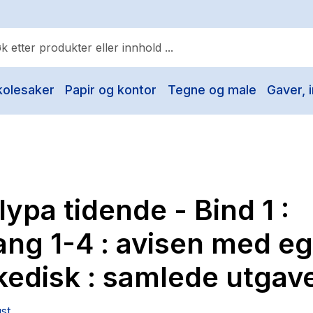
kolesaker
Papir og kontor
Tegne og male
Gaver, i
ulære søk
Pokemon
One piece
Fury Bound - Sable Sorensen
lypa tidende - Bind 1 :
Yesteryear
Elizabeth Strout
ang 1-4 : avisen med e
Hitster
kedisk : samlede utgav
Hypopressiv trening
The Housemaid
ust