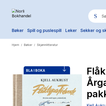
Bøker
Spill og puslespill
Leker
Sekker og s
Pop
Hjem
Bøker
Skjønnlitteratur
/
/
Flåk
BLA I BOKA
Årg
pak
Kjell Aukr