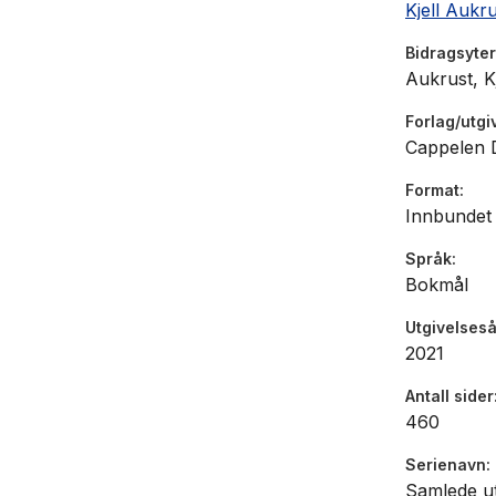
Kjell Aukr
Bidragsyter
Aukrust, Kj
Forlag/utgi
Cappelen
Format
Innbundet
Språk
Bokmål
Utgivelseså
2021
Antall sider
460
Serienavn
Samlede u