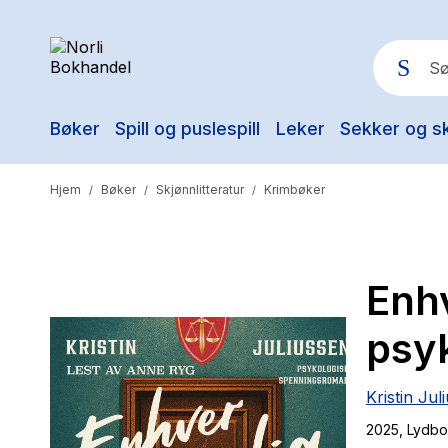
Bøker
Spill og puslespill
Leker
Sekker og s
Pop
Hjem
Bøker
Skjønnlitteratur
Krimbøker
/
/
/
Enhv
psy
Kristin Jul
2025
, Lydb