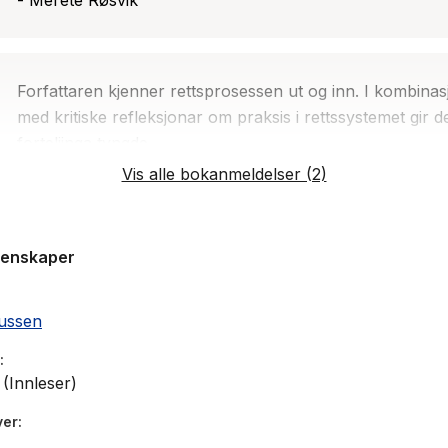
- Merete Røsvik
Forfattaren kjenner rettsprosessen ut og inn. I kombinas
med kritiske refleksjonar om praksis i rettssystemet gir d
forteljinga tyngde.
- Merete Røsvik, Samtiden
Vis alle bokanmeldelser (2)
genskaper
iussen
(Innleser)
ver