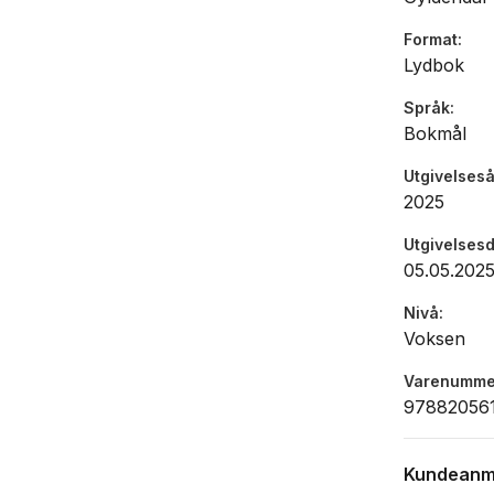
Format
Lydbok
Språk
Bokmål
Utgivelseså
2025
Utgivelses
05.05.202
Nivå
Voksen
Varenumme
97882056
Kundeanm