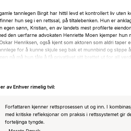
amle tannlegen Birgit har hittil levd et kontrollert liv uten ko
inner hun seg i en rettssal, på tiltalebenken. Hun er anklag
in egen sønn, Kristian, en av landets mest profilerte eiend
d den uerfarne advokaten Henriette Moen kjemper hun 
Oskar Henriksen, også kjent som aktoren som aldri taper e
 tannlege for å kunne skjule seg bak et munnbind og slippe 
en nå må hun tåle å få privatlivet sitt brettet ut for all ver
ke at hun allerede før dommeren klubber i gang saken, føle
 Birgit kjenner seg ikke trygg. For Henriette Moens stadige 
an ikke dekke over at forsvaret hennes fremstår som alt an
lt. Birgit må ta regi på saken selv. Men hvordan skal hun gr
er av
Enhver rimelig tvil
:
alens regler, og ikke minst hennes egenrådige advokat, liks
i veien?
Forfattaren kjenner rettsprosessen ut og inn. I kombinas
med kritiske refleksjonar om praksis i rettssystemet gir d
forteljinga tyngde.