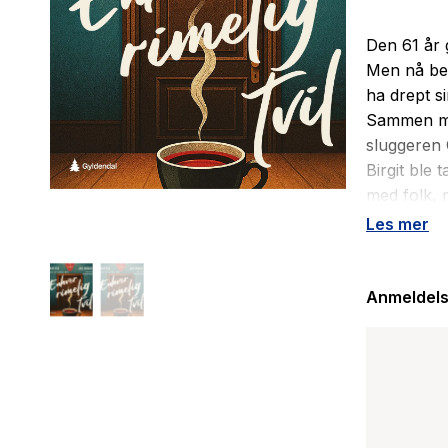
Den 61 år g
Men nå bef
ha drept s
Sammen me
sluggeren 
Birgit ble
med folk, m
hjelper ik
Les mer
i mediene.
lipgloss k
profesjone
Anmeldels
når rettss
tiden står 