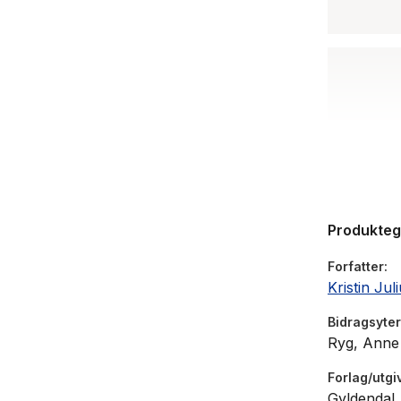
Produkte
Forfatter
Kristin Jul
Bidragsyter
Ryg, Anne 
Forlag/utgi
Gyldendal