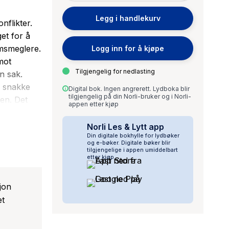
Legg i handlekurv
nflikter.
et for å
omsmeglere.
Logg inn for å kjøpe
mot
Tilgjengelig for nedlasting
n sak.
å snakke
Digital bok. Ingen angrerett. Lydboka blir
tilgjengelig på din Norli-bruker og i Norli-
den. Det
appen etter kjøp
r seg dømt
påføring av
Norli Les & Lytt app
Din digitale bokhylle for lydbøker
net enn
og e-bøker. Digitale bøker blir
eie det,
tilgjengelige i appen umiddelbart
etter kjøp.
om hele
jon
et