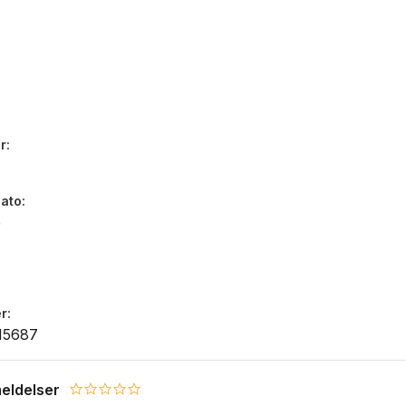
r
dato
5
r
15687
eldelser
0.0 star rating