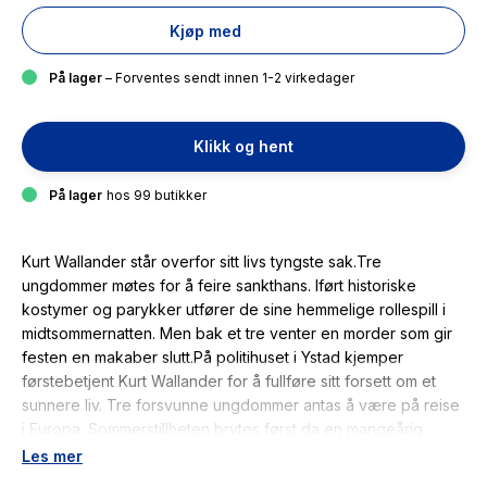
Kjøp med
På lager
– Forventes sendt innen 1-2 virkedager
Klikk og hent
På lager
hos 99 butikker
Kurt Wallander står overfor sitt livs tyngste sak.Tre
ungdommer møtes for å feire sankthans. Iført historiske
kostymer og parykker utfører de sine hemmelige rollespill i
midtsommernatten. Men bak et tre venter en morder som gir
festen en makaber slutt.På politihuset i Ystad kjemper
førstebetjent Kurt Wallander for å fullføre sitt forsett om et
sunnere liv. Tre forsvunne ungdommer antas å være på reise
i Europa. Sommerstillheten brytes først da en mangeårig
kollega blir myrdet. I leiligheten hans finner Kurt Wallander et
Les mer
fotografi av noen utkledde ungdommer. Og et bilde av en