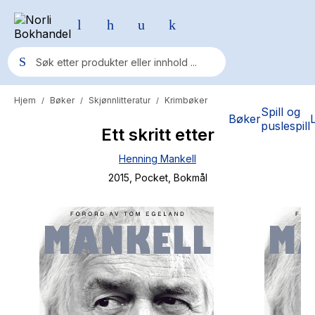
Hjem
Bøker
Skjønnlitteratur
Krimbøker
/
/
/
Populære søk
Spill og
Bøker
puslespill
Ett skritt etter
Pokemon
Henning Mankell
One piece
2015
, Pocket
, Bokmål
Fury Bound - Sable Sorensen
Yesteryear
Elizabeth Strout
Hitster
Hypopressiv trening