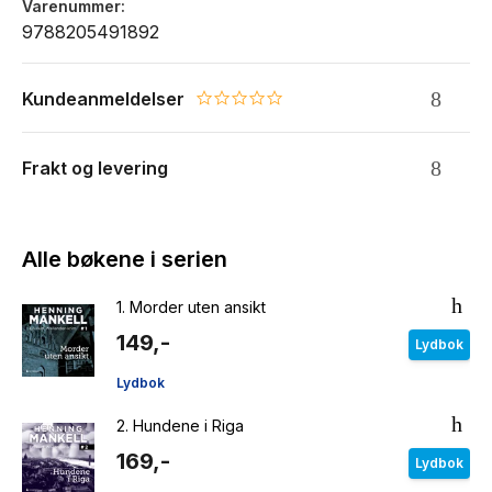
Varenummer
9788205491892
Kundeanmeldelser
0.0 star rating
Frakt og levering
Alle bøkene i serien
1.
Morder uten ansikt
149,-
Lydbok
Lydbok
2.
Hundene i Riga
169,-
Lydbok