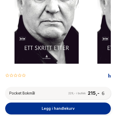
The Housemaid
0.0
star
rating
215,-
Pocket Bokmål
229,- i butikk
Legg i handlekurv