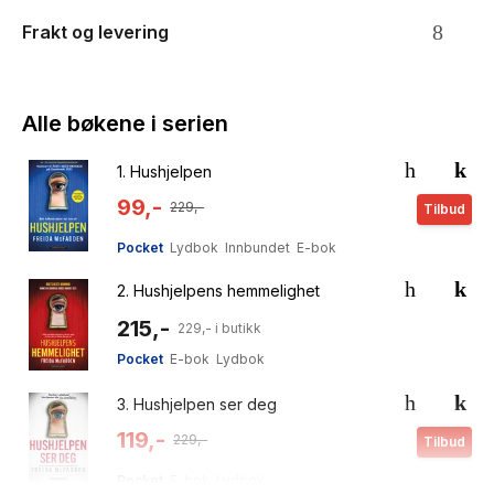
Frakt og levering
Alle bøkene i serien
1.
Hushjelpen
99,-
229,-
Tilbud
Pocket
Lydbok
Innbundet
E-bok
2.
Hushjelpens hemmelighet
215,-
229,- i butikk
Pocket
E-bok
Lydbok
3.
Hushjelpen ser deg
119,-
229,-
Tilbud
Pocket
E-bok
Lydbok