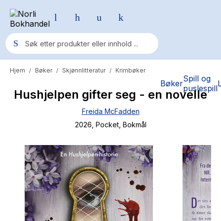
Hjem
Bøker
Skjønnlitteratur
Krimbøker
/
/
/
Populære søk
Spill og
Bøker
puslespill
Hushjelpen gifter seg - en novelle
Pokemon
Freida McFadden
One piece
2026
, Pocket
, Bokmål
Fury Bound - Sable Sorensen
Yesteryear
Elizabeth Strout
Hitster
Hypopressiv trening