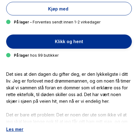
Kjøp med
På lager
– Forventes sendt innen 1-2 virkedager
Klikk og hent
På lager
hos 99 butikker
Det sies at den dagen du gifter deg, er den lykkeligste i ditt
liv. Jeg er forlovet med drømmemannen, og om noen få timer
skal vi sammen stå foran en dommer som vil erklære oss for
rette ektefolk, til døden skiller oss ad. Det har vært noen
skjær i sjøen på veien hit, men nå er vi endelig her.
Det er bare ett problem: Det er noen der ute som ikke vil at
jeg skal leve lenge nok til at jeg får gitt ham mitt «ja», og om
jeg ikke vokter meg vel, kan vedkommende få ønsket sitt
Les mer
oppfylt.