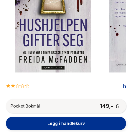
The Housemaid
2.0
star
rating
149,-
Pocket Bokmål
Legg i handlekurv