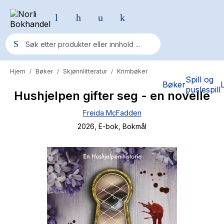
Hjem
Bøker
Skjønnlitteratur
Krimbøker
/
/
/
Populære søk
Spill og
Bøker
puslespill
Hushjelpen gifter seg - en novelle
Pokemon
Freida McFadden
One piece
2026
, E-bok
, Bokmål
Fury Bound - Sable Sorensen
Yesteryear
Elizabeth Strout
Hitster
Hypopressiv trening