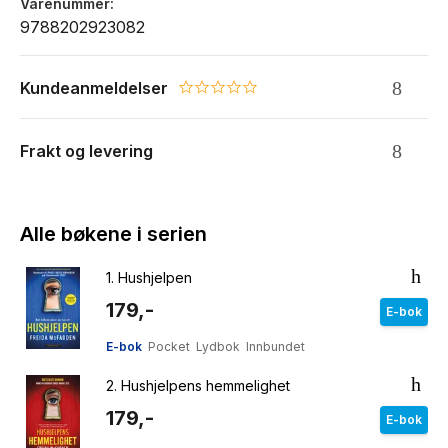
Varenummer
9788202923082
Kundeanmeldelser
0.0 star rating
Frakt og levering
Alle bøkene i serien
1.
Hushjelpen
179,-
E-bok
E-bok
Pocket
Lydbok
Innbundet
2.
Hushjelpens hemmelighet
179,-
E-bok