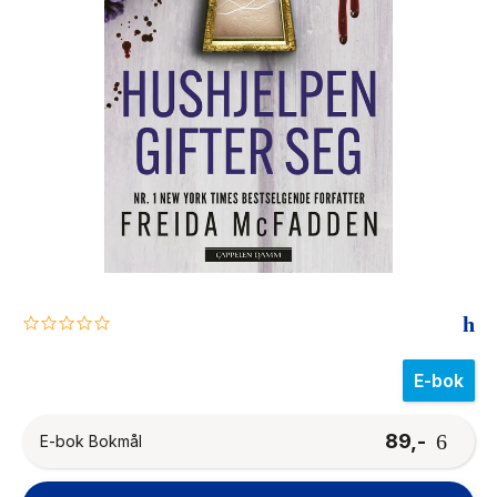
The Housemaid
0.0
star
rating
E-bok
89,-
E-bok Bokmål