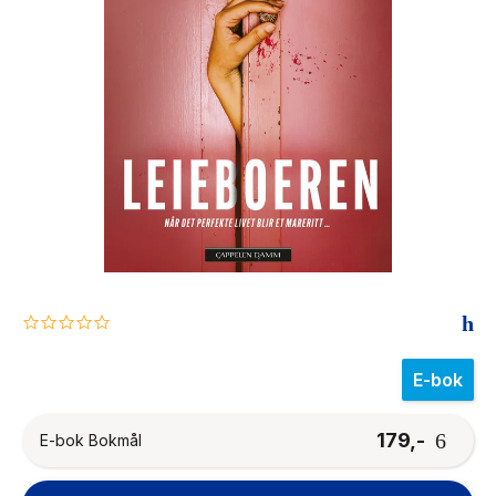
The Housemaid
0.0
star
rating
E-bok
179,-
E-bok Bokmål