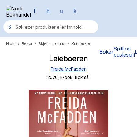
Hjem
Bøker
Skjønnlitteratur
Krimbøker
/
/
/
Populære søk
Spill og
Bøker
puslespill
Leieboeren
Pokemon
Freida McFadden
One piece
2026
, E-bok
, Bokmål
Fury Bound - Sable Sorensen
Yesteryear
Elizabeth Strout
Hitster
Hypopressiv trening