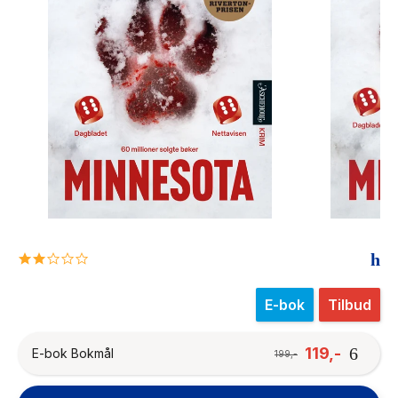
The Housemaid
2.0
star
rating
E-bok
Tilbud
119,-
E-bok Bokmål
199,-