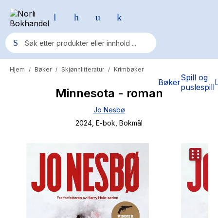
Hjem
Bøker
Skjønnlitteratur
Krimbøker
/
/
/
Populære søk
Spill og
Bøker
puslespill
Minnesota - roman
Pokemon
Jo Nesbø
One piece
2024
, E-bok
, Bokmål
Fury Bound - Sable Sorensen
Yesteryear
Elizabeth Strout
Hitster
Hypopressiv trening