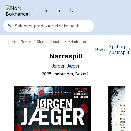
Hjem
Bøker
Skjønnlitteratur
Krimbøker
/
/
/
Populære søk
Spill og
Bøker
puslespill
Narrespill
Pokemon
Jørgen Jæger
One piece
2025
, Innbundet
, Bokmål
Fury Bound - Sable Sorensen
Yesteryear
Elizabeth Strout
Hitster
Hypopressiv trening