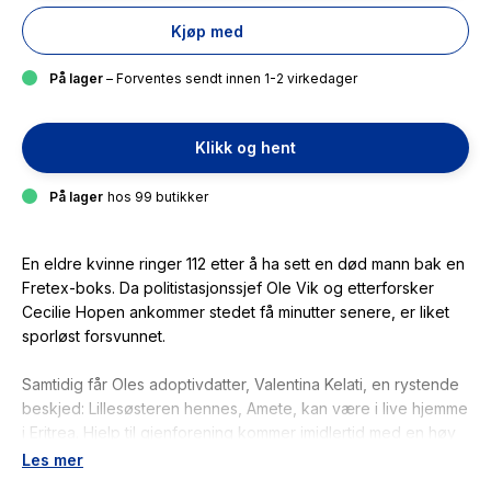
Kjøp med
På lager
– Forventes sendt innen 1-2 virkedager
Klikk og hent
På lager
hos 99 butikker
En eldre kvinne ringer 112 etter å ha sett en død mann bak en
Fretex-boks. Da politistasjonssjef Ole Vik og etterforsker
Cecilie Hopen ankommer stedet få minutter senere, er liket
sporløst forsvunnet.
Samtidig får Oles adoptivdatter, Valentina Kelati, en rystende
beskjed: Lillesøsteren hennes, Amete, kan være i live hjemme
i Eritrea. Hjelp til gjenforening kommer imidlertid med en høy
pris når Eritreas ambassade krever at hun betaler skatt til
Les mer
regimet og utfører kureroppdrag.