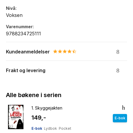
Nivå
Voksen
Varenummer
9788234725111
Kundeanmeldelser
4.7 star rating
Frakt og levering
Alle bøkene i serien
1.
Skyggejakten
149,-
E-bok
E-bok
Lydbok
Pocket