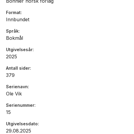
Bonnier norsk forlag
Bokhandlerprisen fem ganger.
Format
Innbundet
Språk
Bokmål
Utgivelsesår
2025
Antall sider
379
Serienavn
Ole Vik
Serienummer
15
Utgivelsesdato
29.08.2025