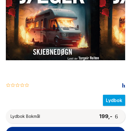
The Housemaid
0.0
star
rating
Lydbok
199,-
Lydbok Bokmål