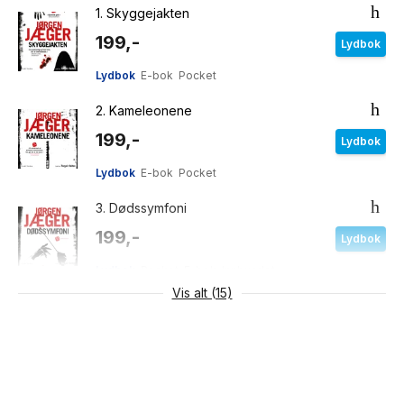
1.
Skyggejakten
199,-
Lydbok
Lydbok
E-bok
Pocket
2.
Kameleonene
199,-
Lydbok
Lydbok
E-bok
Pocket
3.
Dødssymfoni
199,-
Lydbok
Lydbok
Pocket
E-bok
Innbundet
Vis alt (15)