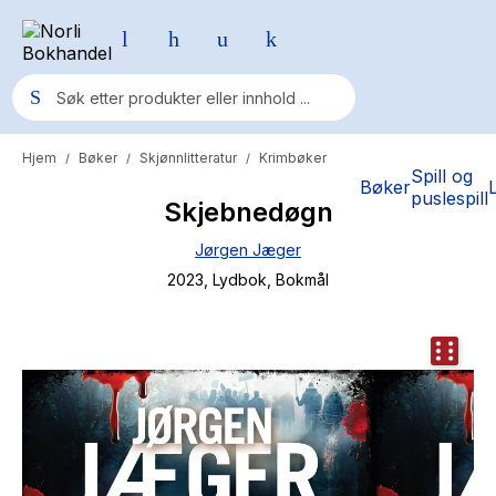
Hjem
Bøker
Skjønnlitteratur
Krimbøker
/
/
/
Populære søk
Spill og
Bøker
puslespill
Skjebnedøgn
Pokemon
Jørgen Jæger
One piece
2023
, Lydbok
, Bokmål
Fury Bound - Sable Sorensen
Yesteryear
Elizabeth Strout
Hitster
Hypopressiv trening