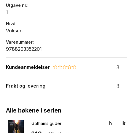
Utgave nr.
1
Nivå
Voksen
Varenummer
9788203352201
Kundeanmeldelser
0.0 star rating
Frakt og levering
Alle bøkene i serien
Gothams guder