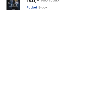
140,-
149,- i butikk
Pocket
E-bok