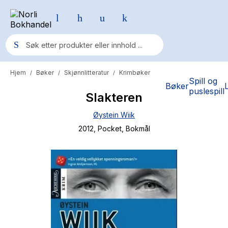
Hjem
Bøker
Skjønnlitteratur
Krimbøker
/
/
/
Populære søk
Spill og
Bøker
puslespill
Slakteren
Pokemon
Øystein Wiik
One piece
2012
, Pocket
, Bokmål
Fury Bound - Sable Sorensen
Yesteryear
Elizabeth Strout
Hitster
Hypopressiv trening