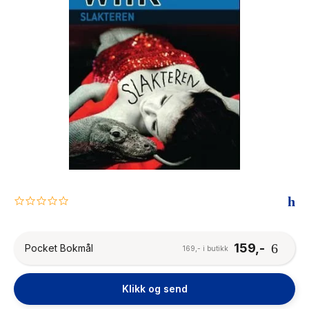
The Housemaid
0.0
star
rating
159,-
Pocket Bokmål
169,- i butikk
Klikk og send