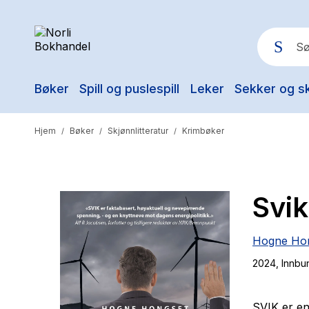
Bøker
Spill og puslespill
Leker
Sekker og s
Pop
Hjem
Bøker
Skjønnlitteratur
Krimbøker
/
/
/
Svi
Hogne Ho
2024
, Innbu
SVIK er en