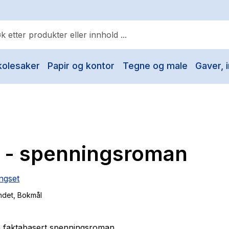
kolesaker
Papir og kontor
Tegne og male
Gaver, i
ulære søk
Pokemon
One piece
Fury Bound - Sable Sorensen
k - spenningsroman
Yesteryear
Elizabeth Strout
ngset
Hitster
ndet
, Bokmål
Hypopressiv trening
The Housemaid
 faktabasert spenningsroman.