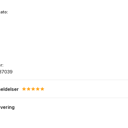
dato
4
r
37039
eldelser
5.0 star rating
evering