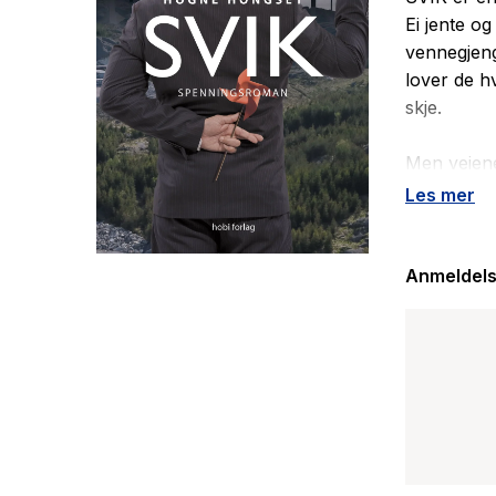
Ei jente og
vennegjeng
lover de h
skje.
Men veiene
yrkesliv g
Les mer
vennskapet
Når en av 
Anmeldels
ønske om å