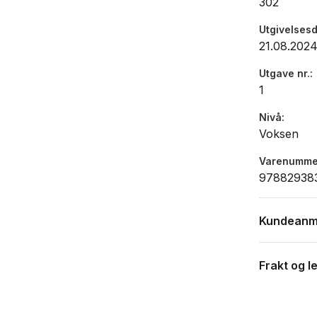
302
Utgivelses
21.08.202
Utgave nr.
1
Nivå
Voksen
Varenumme
97882938
Kundeanm
Frakt og l