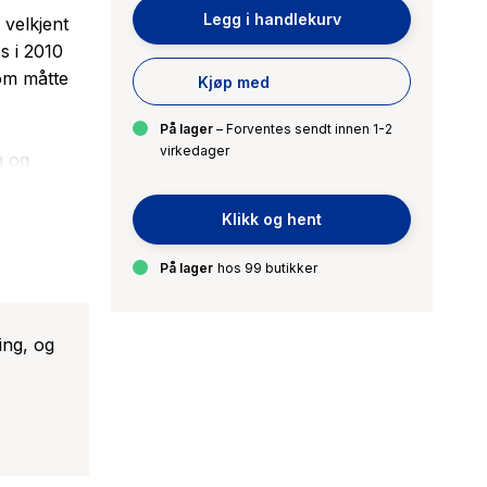
Legg i handlekurv
n velkjent
s i 2010
om måtte
Kjøp med
På lager
– Forventes sendt innen 1-2
virkedager
g og
 sterke
Klikk og hent
gjen, i et
På lager
hos 99 butikker
ing, og