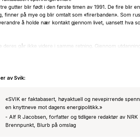
 tre gutter blir født i den første timen av 1991. De fire blir e
, finner på mye og blir omtalt som «firerbanden». Som rus
verandre å holde nær kontakt gjennom livet, uansett hva s
 deres går ikke videre i samme retning. Gjennom utdannin
jør de ulike valg i møte med klimakamp og naturkrise, og det
 fra oppveksten blir satt på harde prøver.
dem dør på sjokkerende vis, fører det de tre andre sammen i
er av
Svik
:
 finne ut hva som førte til tragedien.
«SVIK er faktabasert, høyaktuell og nevepirrende spenn
en knyttneve mot dagens energipolitikk.»
- Alf R Jacobsen, forfatter og tidligere redaktør av NRK
Brennpunkt, Blurb på omslag