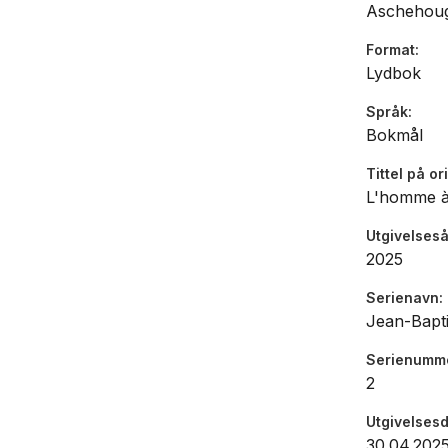
Aschehou
Format
Lydbok
Språk
Bokmål
Tittel på or
L'homme à
Utgivelseså
2025
Serienavn
Jean-Bapt
Serienumm
2
Utgivelses
30.04.202