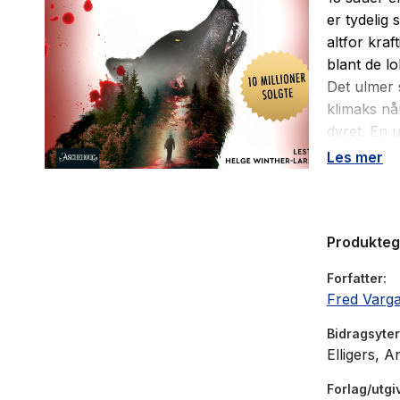
er tydelig
altfor kraf
blant de l
Det ulmer 
klimaks nå
dyret. En 
Soliman, h
Les mer
for å finn
landsbyen,
Victor du 
Produkte
Forfatter
Fred Varg
Bidragsyter
Elligers, 
Forlag/utgi