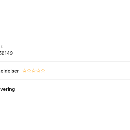
r
58149
eldelser
0.0 star rating
evering