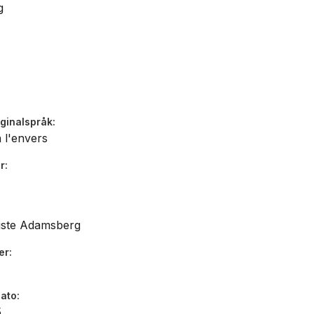
g
iginalspråk
 l'envers
r
iste Adamsberg
er
dato
5