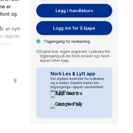
ne er
Legg i handlekurv
 Mont og
Logg inn for å kjøpe
r et nytt
e ukjente
Tilgjengelig for nedlasting
tesønn
ra Paris
Digital bok. Ingen angrerett. Lydboka blir
tilgjengelig på din Norli-bruker og i Norli-
a
appen etter kjøp
l Saint
Norli Les & Lytt app
Din digitale bokhylle for lydbøker
og e-bøker. Digitale bøker blir
tilgjengelige i appen umiddelbart
etter kjøp.