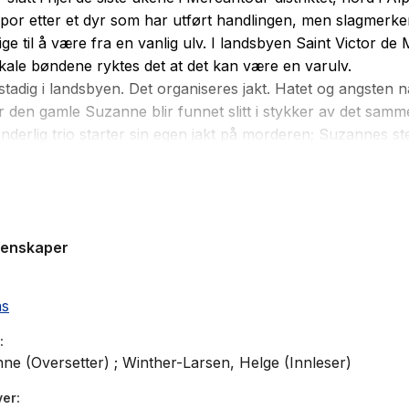
 spor etter et dyr som har utført handlingen, men slagmerke
tige til å være fra en vanlig ulv. I landsbyen Saint Victor de
okale bøndene ryktes det at det kan være en varulv.
stadig i landsbyen. Det organiseres jakt. Hatet og angsten nå
r den gamle Suzanne blir funnet slitt i stykker av det samm
underlig trio starter sin egen jakt på morderen; Suzannes s
ennes gamle gjeter og den unge Camille som har kommet f
e ro i sjelen. I Paris følger Adamsberg med på meldingene fr
 men når tingene virkelig begynner å gå galt kommer han ti
Mont.
genskaper
as
Anne (Oversetter) ; Winther-Larsen, Helge (Innleser)
ver