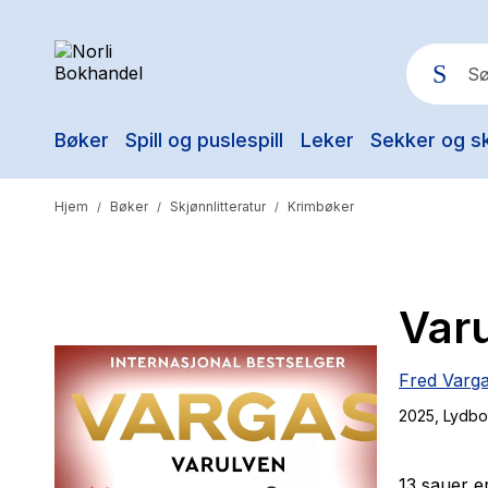
Bøker
Spill og puslespill
Leker
Sekker og s
Pop
Hjem
Bøker
Skjønnlitteratur
Krimbøker
/
/
/
Var
Fred Varg
2025
, Lydb
13 sauer er