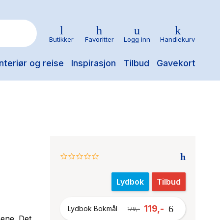
Butikker
Favoritter
Logg inn
Handlekurv
nteriør og reise
Inspirasjon
Tilbud
Gavekort
0.0
star
rating
Lydbok
Tilbud
119,-
Lydbok Bokmål
179,-
pene. Det