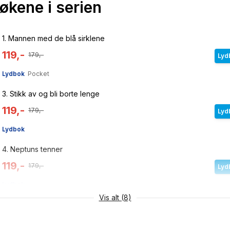
bøkene i serien
1.
Mannen med de blå sirklene
119,-
179,-
Lyd
Lydbok
Pocket
3.
Stikk av og bli borte lenge
119,-
179,-
Lyd
Lydbok
4.
Neptuns tenner
119,-
179,-
Lyd
Lydbok
Vis alt (8)