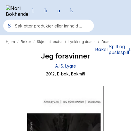
Hjem
Bøker
Skjønnlitteratur
Lyrikk og drama
Drama
/
/
/
/
Populære søk
Spill og
Bøker
puslespill
Jeg forsvinner
Pokemon
A.I.S. Lygre
One piece
2012
, E-bok
, Bokmål
Fury Bound - Sable Sorensen
Yesteryear
Elizabeth Strout
Hitster
Hypopressiv trening