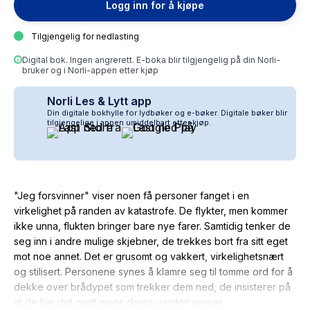
Logg inn for å kjøpe
Tilgjengelig for nedlasting
Digital bok. Ingen angrerett. E-boka blir tilgjengelig på din Norli-
bruker og i Norli-appen etter kjøp
Norli Les & Lytt app
Din digitale bokhylle for lydbøker og e-bøker. Digitale bøker blir
tilgjengelige i appen umiddelbart etter kjøp.
"Jeg forsvinner" viser noen få personer fanget i en
virkelighet på randen av katastrofe. De flykter, men kommer
ikke unna, flukten bringer bare nye farer. Samtidig tenker de
seg inn i andre mulige skjebner, de trekkes bort fra sitt eget
mot noe annet. Det er grusomt og vakkert, virkelighetsnært
og stilisert. Personene synes å klamre seg til tomme ord for å
dekke over brådypet som trekker dem ned, de insisterer på
at de har det godt mens deres verden revner.