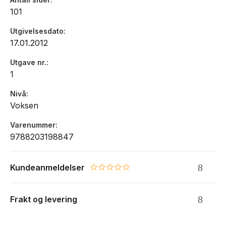
Arne Lygre sin posisjon som en av våre mest interessante
101
dramatikere."
Fra juryens begrunnelse
Utgivelsesdato
17.01.2012
Utgave nr.
1
Nivå
Voksen
Varenummer
9788203198847
Kundeanmeldelser
0.0 star rating
Frakt og levering