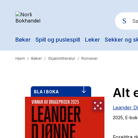
Bøker
Spill og puslespill
Leker
Sekker og s
Pop
Hjem
Bøker
Skjønnlitteratur
Romaner
/
/
/
Alt 
BLA I BOKA
Leander D
2025
, E-bok
Foreldra dø