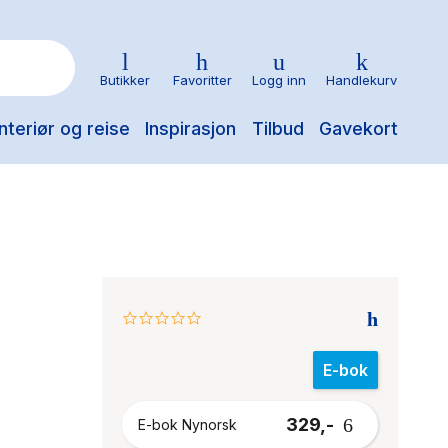
Butikker
Favoritter
Logg inn
Handlekurv
nteriør og reise
Inspirasjon
Tilbud
Gavekort
0.0
star
rating
E-bok
329,-
E-bok Nynorsk