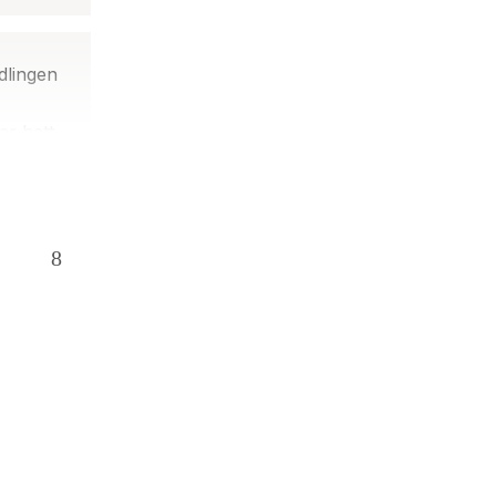
dlingen
ar hatt
iske
elt