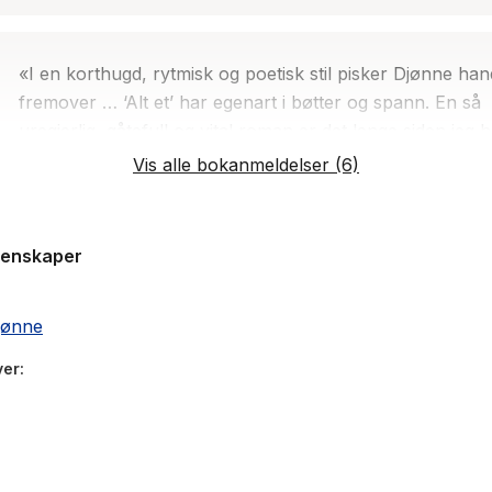
«I en korthugd, rytmisk og poetisk stil pisker Djønne han
fremover … ‘Alt et’ har egenart i bøtter og spann. En så
uregjerlig, gåtefull og vital roman er det lenge siden jeg h
mellom hendene.»
Vis alle bokanmeldelser (6)
- Anne Merethe K. Prinos, Aftenposten
genskaper
«Horror møter poesi i Leander Djønnes forrykende, myt
univers … det [er] en grandios vilje – og evne – til å drive
jønne
handling og språk ut i det ytterste, som gjør dette til en h
ver
spesiell roman … ‘Alt et’ er handlingsdrevet og svært
spennende … Djønne tar effektivt i bruk grep fra
horrorsjangeren når vi mot slutten får noen forrykende,
nervepirrende scener … Språket er sanselig og visuelt …