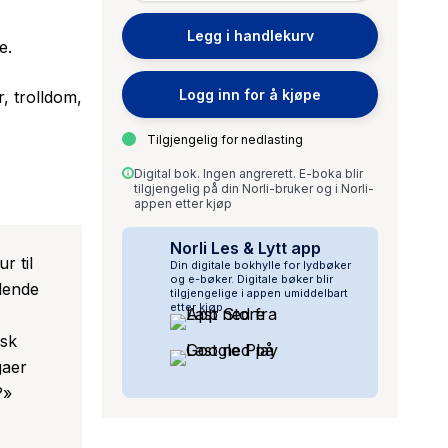
Legg i handlekurv
e.
Logg inn for å kjøpe
, trolldom,
Tilgjengelig for nedlasting
Digital bok. Ingen angrerett. E-boka blir
tilgjengelig på din Norli-bruker og i Norli-
appen etter kjøp
Norli Les & Lytt app
r til
Din digitale bokhylle for lydbøker
og e-bøker. Digitale bøker blir
ålende
tilgjengelige i appen umiddelbart
etter kjøp.
isk
gaer
?»