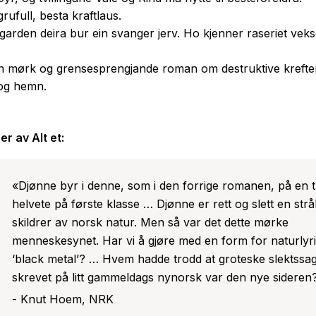
rufull, besta kraftlaus.
 garden deira bur ein svanger jerv. Ho kjenner raseriet veks
ein mørk og grensesprengjande roman om destruktive krefter
 og hemn.
er av
Alt et
:
«Djønne byr i denne, som i den forrige romanen, på en tu
helvete på første klasse … Djønne er rett og slett en str
skildrer av norsk natur. Men så var det dette mørke
menneskesynet. Har vi å gjøre med en form for naturlyr
‘black metal’? … Hvem hadde trodd at groteske slektssa
skrevet på litt gammeldags nynorsk var den nye sideren
- Knut Hoem, NRK