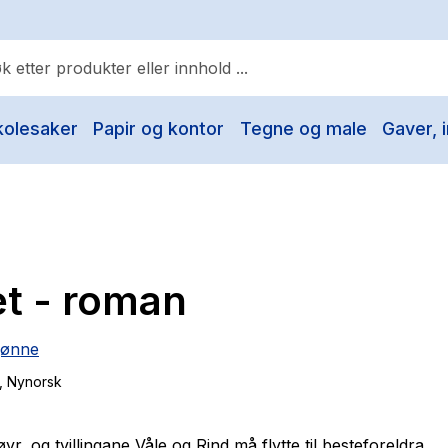
kolesaker
Papir og kontor
Tegne og male
Gaver, i
ulære søk
Pokemon
One piece
Fury Bound - Sable Sorensen
et - roman
Yesteryear
Elizabeth Strout
jønne
Hitster
, Nynorsk
Hypopressiv trening
The Housemaid
yr, og tvillingane Våle og Rind må flytte til besteforeldra.