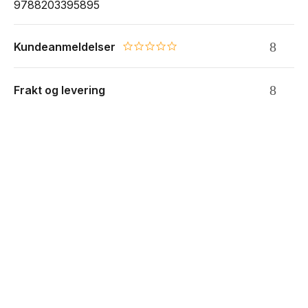
9788203395895
Kundeanmeldelser
0.0 star rating
Frakt og levering