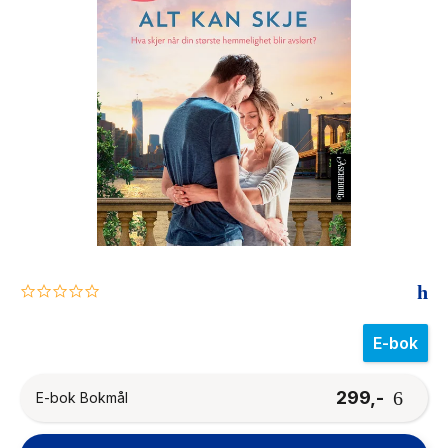
The Housemaid
0.0
star
rating
E-bok
299,-
E-bok Bokmål