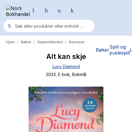
Hjem
Bøker
Skjønnlitteratur
Romaner
/
/
/
Populære søk
Spill og
Bøker
puslespill
Alt kan skje
Pokemon
Lucy Diamond
One piece
2023
, E-bok
, Bokmål
Fury Bound - Sable Sorensen
Yesteryear
Elizabeth Strout
Hitster
Hypopressiv trening