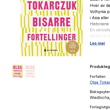
Hver av de
Volhynia p
i Asia elle
Historiene 
En skrivefe
tilbake til
Les mer
Olga Tokar
fremste fo
den formid
Produkte
komiske me
spørsmålen
Forfatter
aldring og
Olga Toka
Om
Før pl
Bidragsyter
Wiedlocha,
«Gløym all
Forlag/utgi