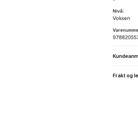
Nivå
Voksen
Varenumme
97882055
Kundeanm
Frakt og l