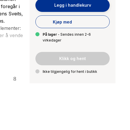
Legg i handlekurv
foregår i
ens Sveits,
es.
Kjøp med
elementer:
På lager
- Sendes innen 2-6
ker å vende
virkedager
aller
Klikk og hent
 hennes:
ige og
Ikke tilgjengelig for hent i butikk
de store
, sykdom,
 bisarr.
ve; den