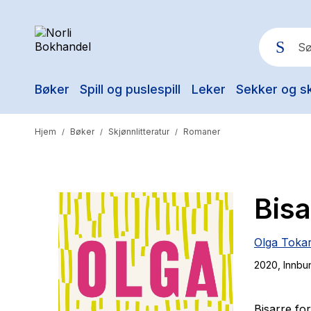
Bøker
Spill og puslespill
Leker
Sekker og s
Pop
Hjem
Bøker
Skjønnlitteratur
Romaner
/
/
/
Bisa
Olga Toka
2020
, Innbu
Bisarre for