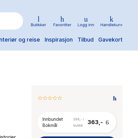
Butikker
Favoritter
Logg inn
Handlekurv
nteriør og reise
Inspirasjon
Tilbud
Gavekort
0.0
star
rating
Innbundet
399,- i
363,-
Bokmål
butikk
storier.