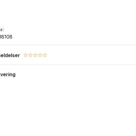
r
38108
eldelser
0.0 star rating
evering