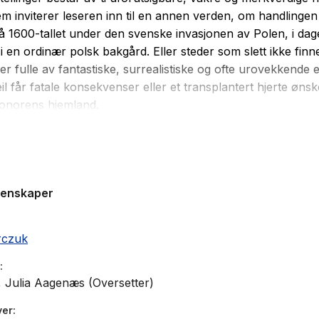
m inviterer leseren inn til en annen verden, om handlingen 
å 1600-tallet under den svenske invasjonen av Polen, i dag
r i en ordinær polsk bakgård. Eller steder som slett ikke finn
er fulle av fantastiske, surrealistiske og ofte urovekkende 
il får fatale konsekvenser eller et transplantert hjerte øns
 donorens hjemland.
czuk vant Nobelprisen i litteratur 2018, og er en av Polens 
rfattere.
Bisarre fortellinger
viser spennet i forfatterskapet
able evnen til å sjonglere stilarter og kombinere det underl
genskaper
d det dypt mørke i menneskesinnet. Samtidig berører hun 
e i tilværelsen, som forholdet mellom menneske og natur
 død. Gjennom blikket hennes oppstår verden som ny, og ja,
rczuk
ogen din over de dødes knokler
(2019):
 Julia Aagenæs (Oversetter)
e idear du måtte ha om korleis ein nobelprisvinnar skal skri
ver