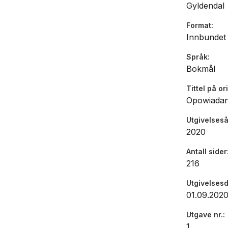
nyaste rom
Gyldendal
denne blan
heile tida 
Format
Innbundet
«I en samt
Språk
form av fo
Bokmål
og fri lit
Tittel på or
Morgenbla
Opowiadan
«Fabelaktig
Utgivelseså
leverer en
2020
velskreven
Antall sider
216
Utgivelses
01.09.202
Utgave nr.
1