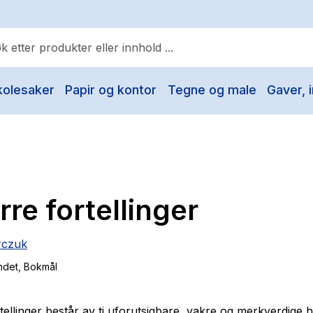
kolesaker
Papir og kontor
Tegne og male
Gaver, i
ulære søk
Pokemon
One piece
Fury Bound - Sable Sorensen
rre fortellinger
Yesteryear
Elizabeth Strout
rczuk
Hitster
ndet
, Bokmål
Hypopressiv trening
The Housemaid
tellinger
består av ti uforutsigbare, vakre og merkverdige hi