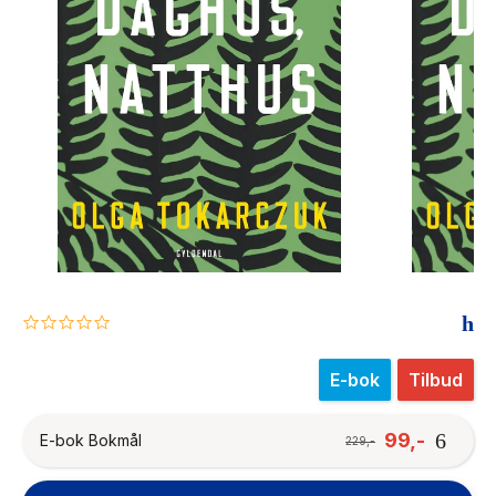
The Housemaid
0.0
star
rating
E-bok
Tilbud
99,-
E-bok Bokmål
229,-