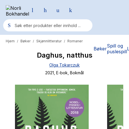
Hjem
Bøker
Skjønnlitteratur
Romaner
/
/
/
Populære søk
Spill og
Bøker
puslespill
Daghus, natthus
Pokemon
Olga Tokarczuk
One piece
2021
, E-bok
, Bokmål
Fury Bound - Sable Sorensen
Yesteryear
Elizabeth Strout
Hitster
Hypopressiv trening