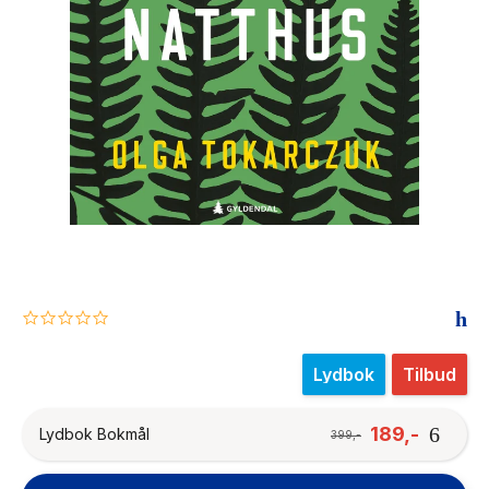
The Housemaid
0.0
star
rating
Lydbok
Tilbud
189,-
Lydbok Bokmål
399,-