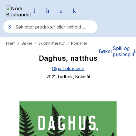
Hjem
Bøker
Skjønnlitteratur
Romaner
/
/
/
Populære søk
Spill og
Bøker
puslespill
Daghus, natthus
Pokemon
Olga Tokarczuk
One piece
2021
, Lydbok
, Bokmål
Fury Bound - Sable Sorensen
Yesteryear
Elizabeth Strout
Hitster
Hypopressiv trening