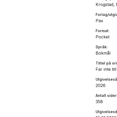
Krogstad, 
Forlag/utgi
Pax
Format
Pocket
Språk
Bokmål
Tittel på or
Far inte til
Utgivelseså
2026
Antall sider
358
Utgivelses