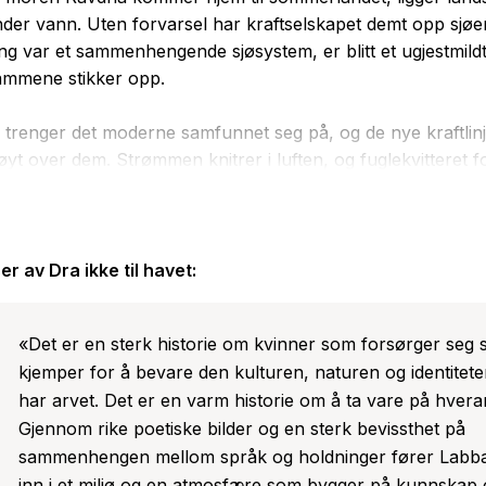
nder vann. Uten forvarsel har kraftselskapet demt opp sjøe
g var et sammenhengende sjøsystem, er blitt et ugjestmild
ammene stikker opp.
trenger det moderne samfunnet seg på, og de nye kraftlin
øyt over dem. Strømmen knitrer i luften, og fuglekvitteret 
bestemmer seg for a bygge et ordentlig hus til tross for a
kke har lov som nomadiserende same, blir den lille familien
 de andre i landsbyen.
er av
Dra ikke til havet
:
l havet
er augustprisvinnende Elin Anna Labbas første rom
historier om samebyer som ble demt ned under de storstilt
«Det er en sterk historie om kvinner som forsørger seg 
ingene i Sverige på 1900-tallet.
kjemper for å bevare den kulturen, naturen og identitet
har arvet. Det er en varm historie om å ta vare på hver
Gjennom rike poetiske bilder og en sterk bevissthet på
sammenhengen mellom språk og holdninger fører Labb
inn i et miljø og en atmosfære som bygger på kunnskap