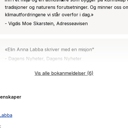
tradisjoner og naturens forutsetninger. Og minner oss o
klimautfordringene vi står overfor i dag.»
- Vigdis Moe Skarstein, Adresseavisen
«Elin Anna Labba skriver med en misjon"
- Dagens Nyheter, Dagens Nyheter
Vis alle bokanmeldelser (6)
«Elin Anna Labba har skrevet en svimlende vakker rom
- Expressen, Expressen
genskaper
 Labba
«Språket i denne romanen er så vakkert at det gjør vond