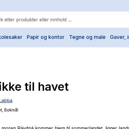
kolesaker
Papir og kontor
Tegne og male
Gaver, i
ulære søk
Pokemon
One piece
Fury Bound - Sable Sorensen
ikke til havet
Yesteryear
Elizabeth Strout
 Labba
Hitster
et
, Bokmål
Hypopressiv trening
The Housemaid
 moren Rávdná kommer hjem til sommerlandet, ligger lan