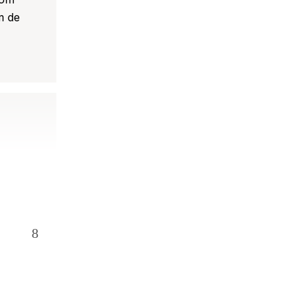
m de
an»
t.»