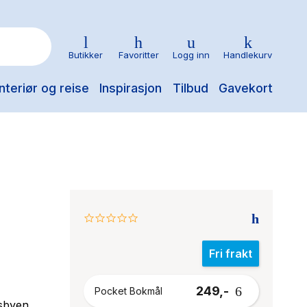
Butikker
Favoritter
Logg inn
Handlekurv
nteriør og reise
Inspirasjon
Tilbud
Gavekort
0.0
star
rating
Fri frakt
249,-
Pocket Bokmål
dsbyen