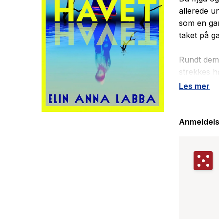
allerede u
som en gan
taket på g
Rundt dem 
strekkes h
Da Rávdná 
Les mer
egentlig i
isolert fra
Anmeldels
Dra ikke ti
bygger på 
kraftutbygg