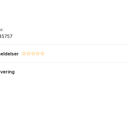
r
45757
eldelser
0.0 star rating
evering