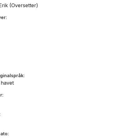
- Gøteborgs-Posten , Gøteborgs-Posten
Erik (Oversetter)
ver
«Mektig, poetisk»
- Norrbottens-Kuriren, Norrbottens-Kuriren
Labbas historiske roman om en samisk landsby som blir 
iginalspråk
under vann, er uhyggelig aktuell. Romanen vokser utove
l havet
bredder og er et vitne om menneskets overlevelsesevne.
- Sigrid Elise Strømmen, Vårt Land
r
dato