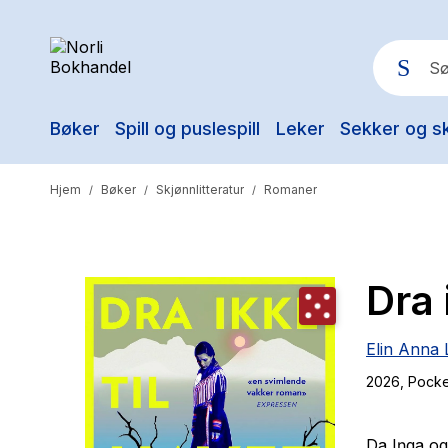
Bøker
Spill og puslespill
Leker
Sekker og s
Pop
Hjem
Bøker
Skjønnlitteratur
Romaner
/
/
/
Dra 
Elin Anna
2026
, Pock
Da Iŋga og