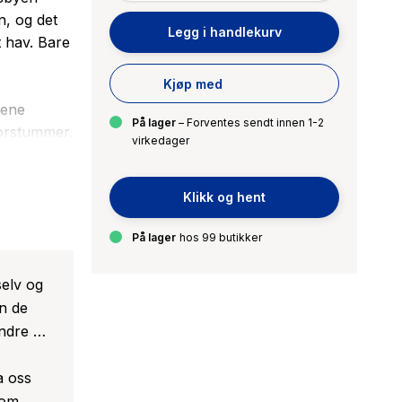
n, og det
Legg i handlekurv
t hav. Bare
Kjøp med
jene
På lager
– Forventes sendt innen 1-2
forstummer.
virkedager
t hun
 mer og mer
Klikk og hent
På lager
hos 99 butikker
an og
e
selv og
en de
andre …
a oss
 om