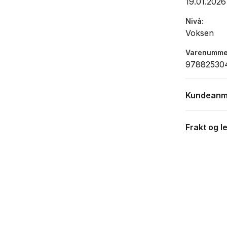
19.01.2026
Nivå
Voksen
Varenumme
97882530
Kundeanm
Frakt og l