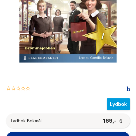
The Housemaid
0.0
star
rating
Lydbok
169,-
Lydbok Bokmål