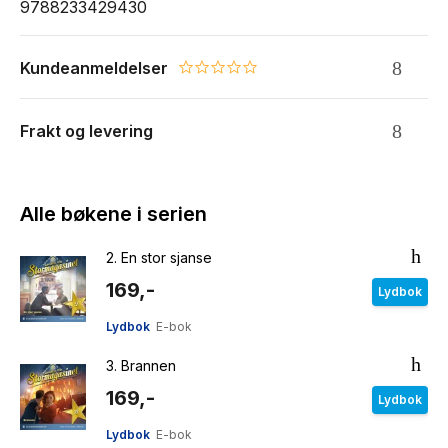
9788233429430
Kundeanmeldelser
0.0 star rating
Frakt og levering
Alle bøkene i serien
2.
En stor sjanse
169,-
Lydbok
Lydbok
E-bok
3.
Brannen
169,-
Lydbok
Lydbok
E-bok