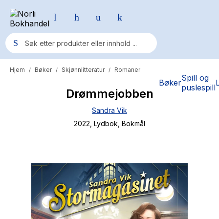
Hjem
Bøker
Skjønnlitteratur
Romaner
/
/
/
Populære søk
Spill og
Bøker
puslespill
Drømmejobben
Pokemon
Sandra Vik
One piece
2022
, Lydbok
, Bokmål
Fury Bound - Sable Sorensen
Yesteryear
Elizabeth Strout
Hitster
Hypopressiv trening