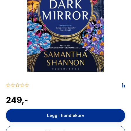
The Housemaid
0.0
star
rating
249,-
Legg i handlekurv