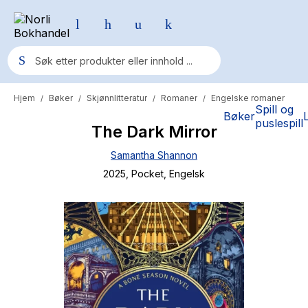
Hjem
Bøker
Skjønnlitteratur
Romaner
Engelske romaner
/
/
/
/
Populære søk
Spill og
Bøker
puslespill
The Dark Mirror
Pokemon
Samantha Shannon
One piece
2025
, Pocket
, Engelsk
Fury Bound - Sable Sorensen
Yesteryear
Elizabeth Strout
Hitster
Hypopressiv trening