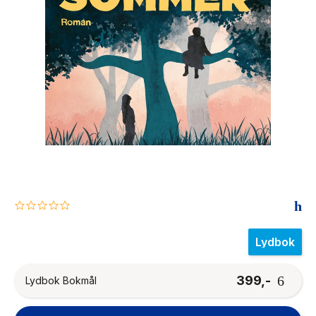
The Housemaid
0.0
star
rating
Lydbok
399,-
Lydbok Bokmål