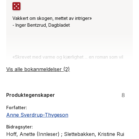
Vakkert om skogen, mettet av intriger»
- Inger Bentzrud, Dagbladet
«Skrevet med varme og kjærlighet ... en roman som vil
fenge mange inn i sommerferien.»
Vis alle bokanmeldelser (2)
- Guri Hjeltnes, VG
Produktegenskaper
Forfatter
Anne Sverdrup-Thygeson
Bidragsyter
Hoff, Anette (Innleser) ; Slettebakken, Kristine Rui