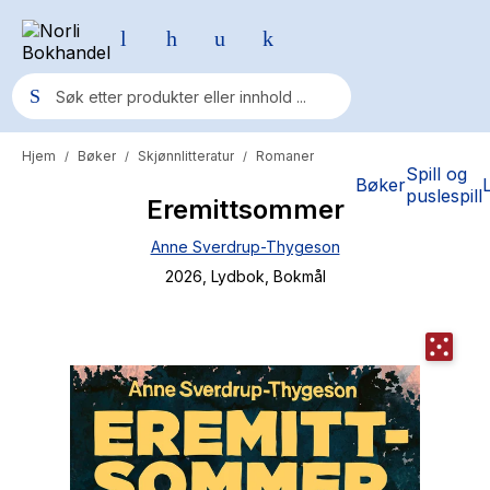
Hjem
Bøker
Skjønnlitteratur
Romaner
/
/
/
Populære søk
Spill og
Bøker
puslespill
Eremittsommer
Pokemon
Anne Sverdrup-Thygeson
One piece
2026
, Lydbok
, Bokmål
Fury Bound - Sable Sorensen
Yesteryear
Elizabeth Strout
Hitster
Hypopressiv trening