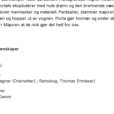
octails eksploderer med hule drønn og den brennende væ
tover mennesker og materiell. Partisaner, stammer majore
en og hopper ut av vognen. Porta gjør honnør og smiler idi
r Majoren at de nok gjør det hett for oss.
genskaper
l
gnar (Oversetter) ; Ramskog, Thomas (Innleser)
ver
 Damm