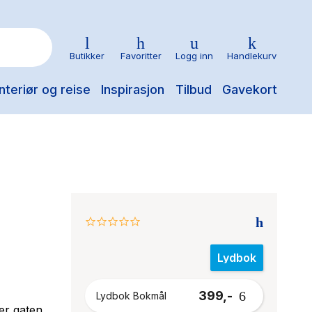
Butikker
Favoritter
Logg inn
Handlekurv
nteriør og reise
Inspirasjon
Tilbud
Gavekort
0.0
star
rating
Lydbok
399,-
Lydbok Bokmål
er gaten.