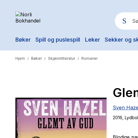
Bøker
Spill og puslespill
Leker
Sekker og s
Pop
Hjem
Bøker
Skjønnlitteratur
Romaner
/
/
/
Gle
Sven Haze
2016
, Lydbo
Blodige pa