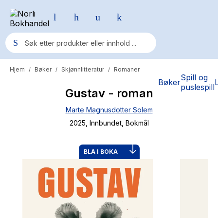
Hjem
Bøker
Skjønnlitteratur
Romaner
/
/
/
Populære søk
Spill og
Bøker
puslespill
Gustav - roman
Pokemon
Marte Magnusdotter Solem
One piece
2025
, Innbundet
, Bokmål
Fury Bound - Sable Sorensen
Yesteryear
BLA I BOKA
Elizabeth Strout
Hitster
Hypopressiv trening