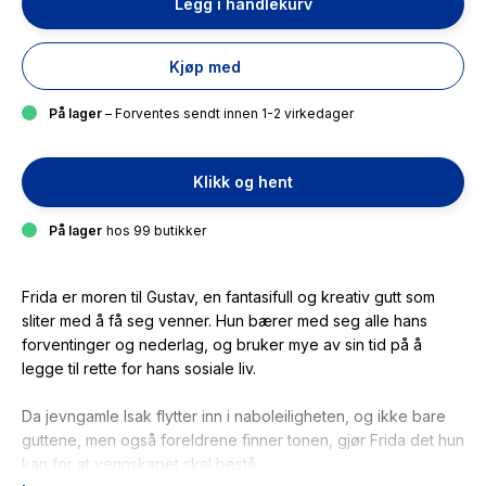
Legg i handlekurv
Kjøp med
På lager
– Forventes sendt innen 1-2 virkedager
Klikk og hent
På lager
hos 99 butikker
Frida er moren til Gustav, en fantasifull og kreativ gutt som
sliter med å få seg venner. Hun bærer med seg alle hans
forventinger og nederlag, og bruker mye av sin tid på å
legge til rette for hans sosiale liv.
Da jevngamle Isak flytter inn i naboleiligheten, og ikke bare
guttene, men også foreldrene finner tonen, gjør Frida det hun
kan for at vennskapet skal bestå.