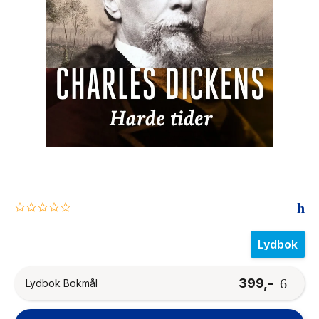
The Housemaid
0.0
star
rating
Lydbok
399,-
Lydbok Bokmål