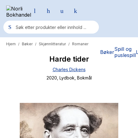
Hjem
Bøker
Skjønnlitteratur
Romaner
/
/
/
Populære søk
Spill og
Bøker
puslespill
Harde tider
Pokemon
Charles Dickens
One piece
2020
, Lydbok
, Bokmål
Fury Bound - Sable Sorensen
Yesteryear
Elizabeth Strout
Hitster
Hypopressiv trening