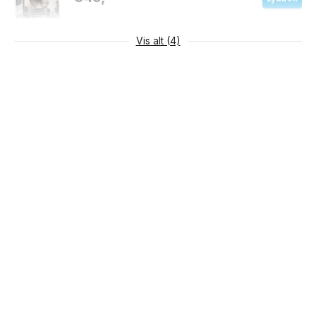
Lydbok
Pocket
E-bok
Innbundet
Vis alt (4)