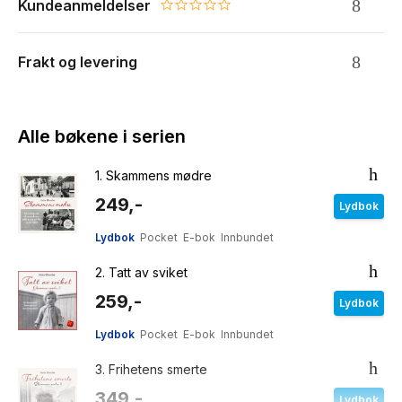
Kundeanmeldelser
0.0 star rating
Frakt og levering
Alle bøkene i serien
1.
Skammens mødre
249,-
Lydbok
Lydbok
Pocket
E-bok
Innbundet
2.
Tatt av sviket
259,-
Lydbok
Lydbok
Pocket
E-bok
Innbundet
3.
Frihetens smerte
349,-
Lydbok