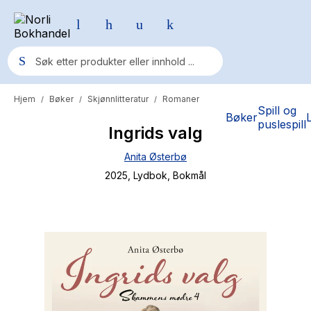
Hjem
Bøker
Skjønnlitteratur
Romaner
/
/
/
Populære søk
Spill og
Bøker
puslespill
Ingrids valg
Pokemon
Anita Østerbø
One piece
2025
, Lydbok
, Bokmål
Fury Bound - Sable Sorensen
Yesteryear
Elizabeth Strout
Hitster
Hypopressiv trening