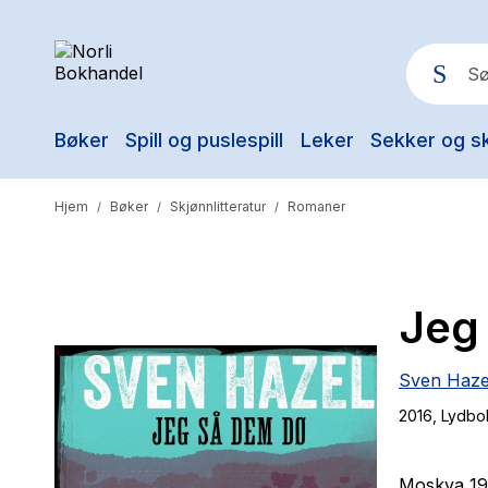
Bøker
Spill og puslespill
Leker
Sekker og s
Pop
Hjem
Bøker
Skjønnlitteratur
Romaner
/
/
/
Jeg
Sven Haze
2016
, Lydbo
Moskva 19