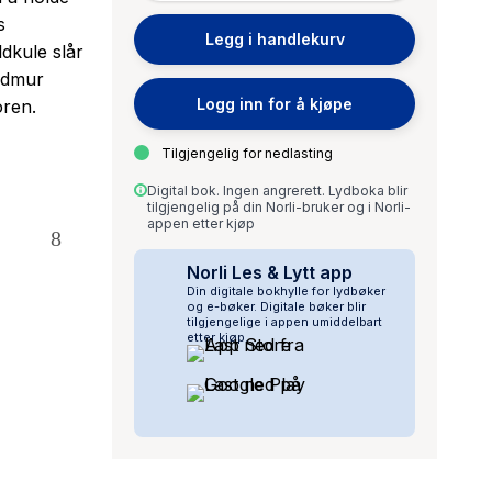
s
Legg i handlekurv
ldkule slår
ildmur
Logg inn for å kjøpe
oren.
Tilgjengelig for nedlasting
Digital bok. Ingen angrerett. Lydboka blir
tilgjengelig på din Norli-bruker og i Norli-
appen etter kjøp
Norli Les & Lytt app
Din digitale bokhylle for lydbøker
og e-bøker. Digitale bøker blir
tilgjengelige i appen umiddelbart
etter kjøp.