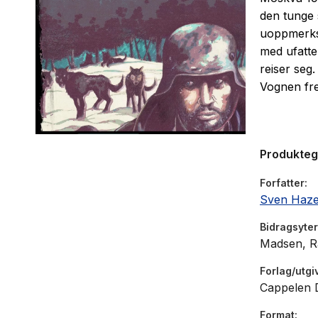
den tunge 
uoppmerkso
med ufatte
reiser seg
Vognen fre
Produkte
Forfatter
Sven Haze
Bidragsyter
Madsen, Ra
Forlag/utgi
Cappelen
Format