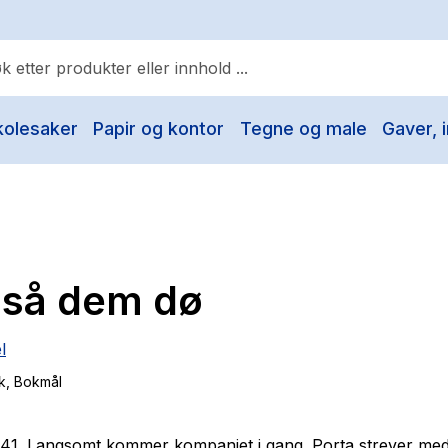
kolesaker
Papir og kontor
Tegne og male
Gaver, i
ulære søk
Pokemon
One piece
Fury Bound - Sable Sorensen
 så dem dø
Yesteryear
Elizabeth Strout
l
Hitster
k
, Bokmål
Hypopressiv trening
The Housemaid
41. Langsomt kommer kompaniet i gang. Porta strever med