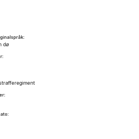
iginalspråk
m dø
r
strafferegiment
er
dato