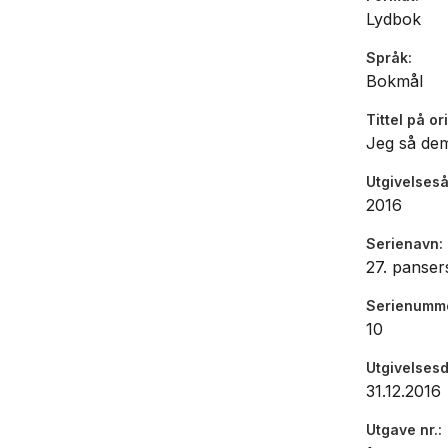
Lydbok
Språk
Bokmål
Tittel på or
Jeg så de
Utgivelseså
2016
Serienavn
27. panser
Serienumm
10
Utgivelses
31.12.2016
Utgave nr.