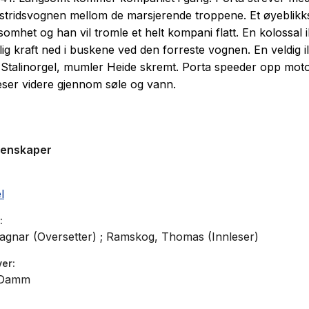
stridsvognen mellom de marsjerende troppene. Et øyeblikk
mhet og han vil tromle et helt kompani flatt. En kolossal i
lig kraft ned i buskene ved den forreste vognen. En veldig 
. Stalinorgel, mumler Heide skremt. Porta speeder opp mot
ser videre gjennom søle og vann.
genskaper
l
gnar (Oversetter) ; Ramskog, Thomas (Innleser)
ver
 Damm