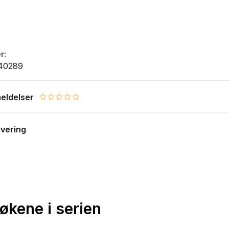
r
40289
eldelser
0.0 star rating
evering
bøkene i serien