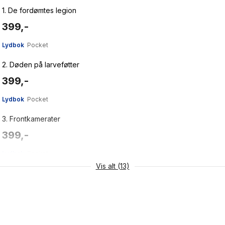
1.
De fordømtes legion
399,-
Lydbok
Pocket
2.
Døden på larveføtter
399,-
Lydbok
Pocket
3.
Frontkamerater
399,-
Lydbok
Pocket
Vis alt (13)