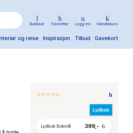
Butikker
Favoritter
Logg inn
Handlekurv
nteriør og reise
Inspirasjon
Tilbud
Gavekort
0.0
star
rating
Lydbok
399,-
Lydbok Bokmål
 å holde