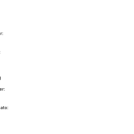
r
g
er
dato