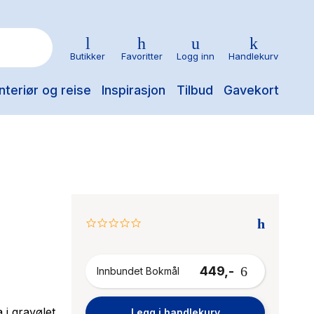
Butikker
Favoritter
Logg inn
Handlekurv
nteriør og reise
Inspirasjon
Tilbud
Gavekort
0.0
star
rating
449,-
Innbundet Bokmål
 i gravølet
Legg i handlekurv