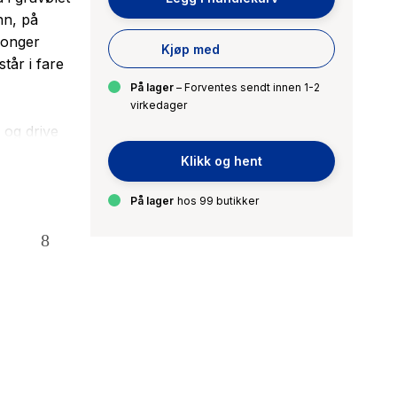
nn, på
konger
Kjøp med
tår i fare
På lager
– Forventes sendt innen 1-2
virkedager
 og drive
ta makten,
Klikk og hent
skal møtes,
 norske
På lager
hos 99 butikker
a i
historisk