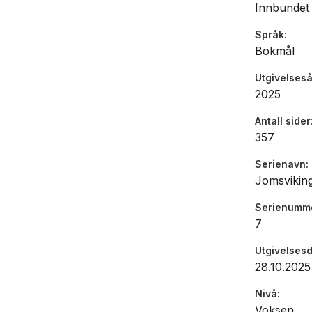
Innbundet
Språk
Bokmål
Utgivelseså
2025
Antall sider
357
Serienavn
Jomsvikin
Serienumm
7
Utgivelses
28.10.2025
Nivå
Voksen