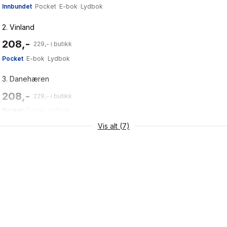
Innbundet
Pocket
E-bok
Lydbok
2.
Vinland
208,-
229,- i butikk
Pocket
E-bok
Lydbok
3.
Danehæren
208,-
229,- i butikk
Pocket
E-bok
Lydbok
Vis alt (7)