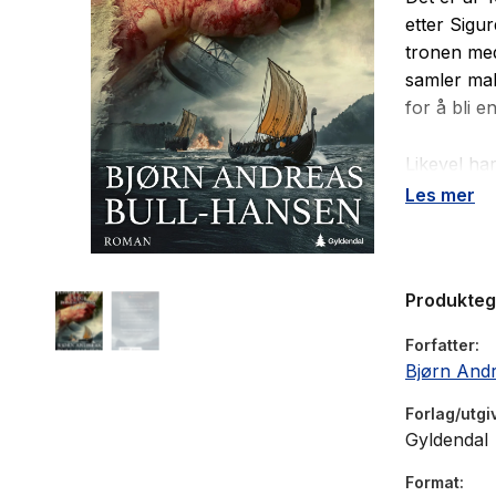
etter Sigu
tronen med
samler mak
for å bli e
Likevel ha
Olav Digre
Les mer
og han søk
og ære ska
stormennen
Produkte
Den syvend
Forfatter
endring, d
Bjørn And
fortelling 
Forlag/utgi
Gyldendal
Format