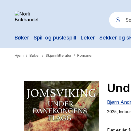
Bøker
Spill og puslespill
Leker
Sekker og s
Pop
Hjem
Bøker
Skjønnlitteratur
Romaner
/
/
/
Und
Bjørn And
2025
, Innbu
Det er år 1