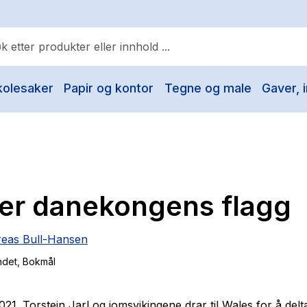
kolesaker
Papir og kontor
Tegne og male
Gaver, i
ulære søk
Pokemon
One piece
Fury Bound - Sable Sorensen
er danekongens flagg
Yesteryear
Elizabeth Strout
reas Bull-Hansen
Hitster
ndet
, Bokmål
Hypopressiv trening
The Housemaid
021. Torstein Jarl og jomsvikingene drar til Wales for å delta