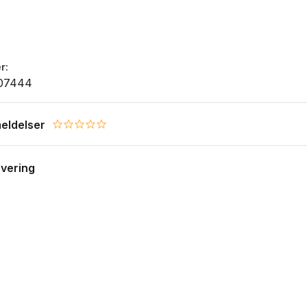
r
07444
eldelser
0.0 star rating
evering