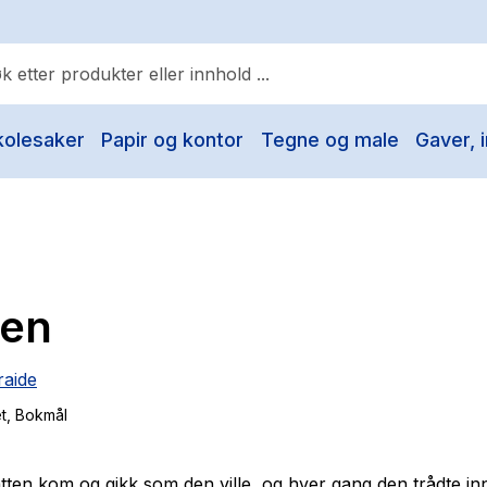
kolesaker
Papir og kontor
Tegne og male
Gaver, i
ulære søk
Pokemon
One piece
Fury Bound - Sable Sorensen
ten
Yesteryear
Elizabeth Strout
raide
Hitster
t
, Bokmål
Hypopressiv trening
The Housemaid
katten kom og gikk som den ville, og hver gang den trådte in