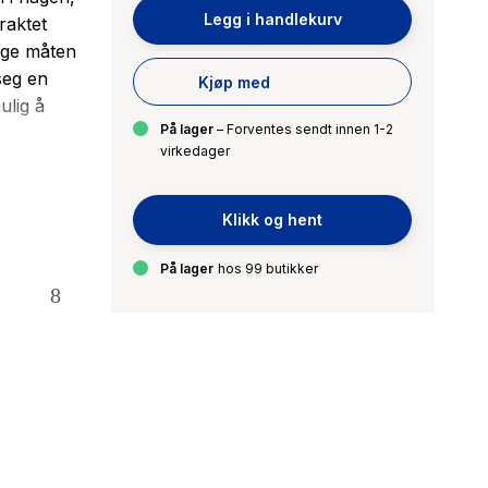
Legg i handlekurv
raktet
ige måten
seg en
Kjøp med
ulig å
På lager
– Forventes sendt innen 1-2
virkedager
 forfattere
 snakke
Klikk og hent
 er et
 i livet
På lager
hos 99 butikker
ke sammen