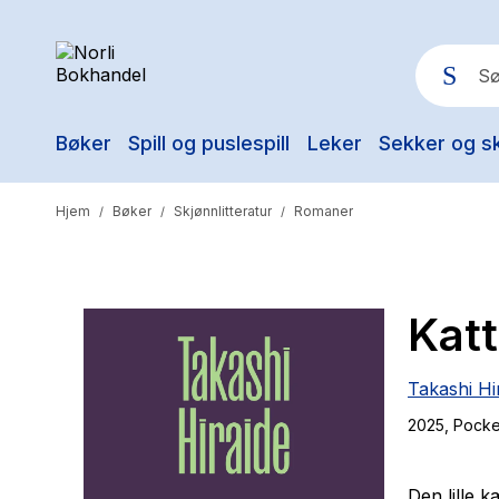
Bøker
Spill og puslespill
Leker
Sekker og s
Pop
Hjem
Bøker
Skjønnlitteratur
Romaner
/
/
/
Kat
Takashi Hi
2025
, Pocke
Den lille 