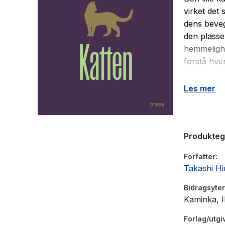
virket det 
dens beveg
den plasse
hemmelighe
forstå hve
Et barnløst
Les mer
som jobber
sammen. Me
vakkert ves
Produkte
kommer st
igjen og å 
Forfatter
Takashi Hi
Bidragsyter
Kaminka, I
Forlag/utgi