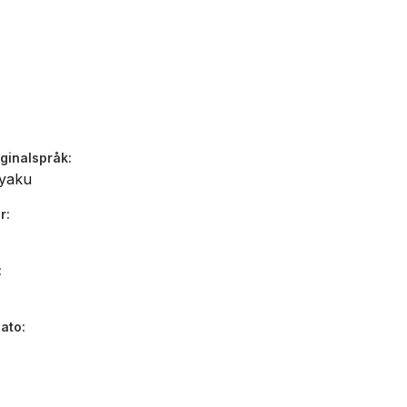
iginalspråk
yaku
r
dato