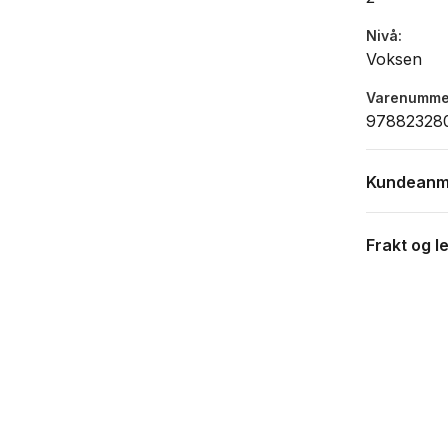
Nivå
Voksen
Varenumme
97882328
Kundeanm
Frakt og l