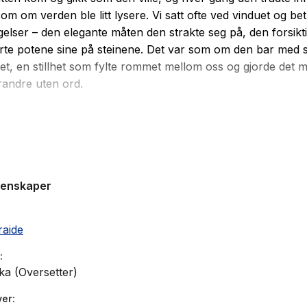
som om verden ble litt lysere. Vi satt ofte ved vinduet og bet
elser – den elegante måten den strakte seg på, den forsikt
rte potene sine på steinene. Det var som om den bar med 
t, en stillhet som fylte rommet mellom oss og gjorde det m
randre uten ord.
 par i trettiårene leier et lite hus i utkanten av Tokyo. De er
 hjemmefra. Frilanslivet krever sitt, de har nesten sluttet å
n en dag dukker en liten katt opp på kjøkkenet deres. Det
en som vekker noe i deres kjølige liv. Med kattens inntreden
genskaper
under med glede inn i hverdagen. Paret begynner å snak
legge planer for fremtiden.
raide
ka (Oversetter)
ver