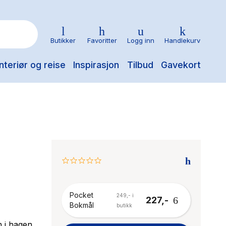
Butikker
Favoritter
Logg inn
Handlekurv
nteriør og reise
Inspirasjon
Tilbud
Gavekort
0.0
star
rating
Pocket
249,- i
227,-
Bokmål
butikk
n i hagen,