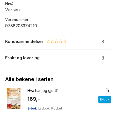
Nivå
Voksen
Varenummer
9788203374210
Kundeanmeldelser
0.0 star rating
Frakt og levering
Alle bøkene i serien
Hva har jeg gjort?
169,-
E-bok
E-bok
Lydbok
Pocket