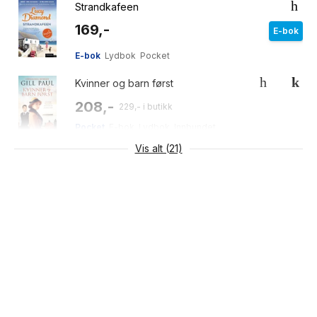
Strandkafeen
169,-
E-bok
E-bok
Lydbok
Pocket
Kvinner og barn først
208,-
229,- i butikk
Pocket
E-bok
Lydbok
Innbundet
Vis alt (21)