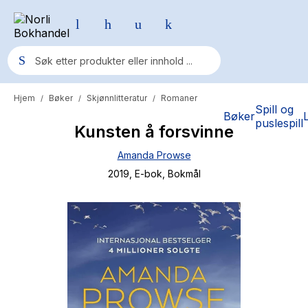
Hjem
Bøker
Skjønnlitteratur
Romaner
/
/
/
Populære søk
Spill og
Bøker
puslespill
Kunsten å forsvinne
Pokemon
Amanda Prowse
One piece
2019
, E-bok
, Bokmål
Fury Bound - Sable Sorensen
Yesteryear
Elizabeth Strout
Hitster
Hypopressiv trening