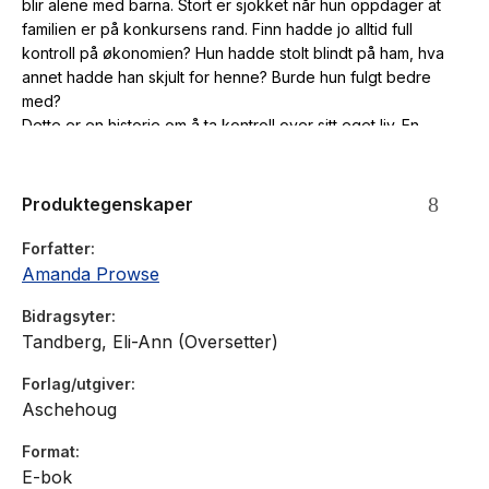
blir alene med barna. Stort er sjokket når hun oppdager at
familien er på konkursens rand. Finn hadde jo alltid full
kontroll på økonomien? Hun hadde stolt blindt på ham, hva
annet hadde han skjult for henne? Burde hun fulgt bedre
med?
Dette er en historie om å ta kontroll over sitt eget liv. En
fortelling om å tørre å vise svakhet og å be andre om hjelp,
og finne fram til sin egen styrke.
Produktegenskaper
Forfatter
Amanda Prowse
Bidragsyter
Tandberg, Eli-Ann (Oversetter)
Forlag/utgiver
Aschehoug
Format
E-bok