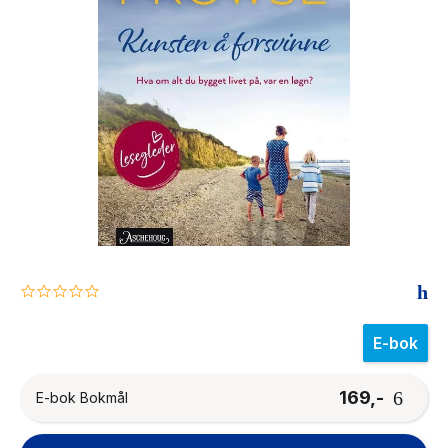
The Housemaid
0.0
star
rating
E-bok
169,-
E-bok Bokmål