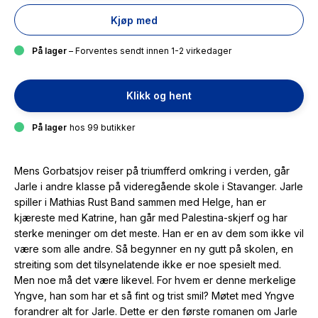
Kjøp med
På lager
– Forventes sendt innen 1-2 virkedager
Klikk og hent
På lager
hos 99 butikker
Mens Gorbatsjov reiser på triumfferd omkring i verden, går
Jarle i andre klasse på videregående skole i Stavanger. Jarle
spiller i Mathias Rust Band sammen med Helge, han er
kjæreste med Katrine, han går med Palestina-skjerf og har
sterke meninger om det meste. Han er en av dem som ikke vil
være som alle andre. Så begynner en ny gutt på skolen, en
streiting som det tilsynelatende ikke er noe spesielt med.
Men noe må det være likevel. For hvem er denne merkelige
Yngve, han som har et så fint og trist smil? Møtet med Yngve
forandrer alt for Jarle. Dette er den første romanen om Jarle