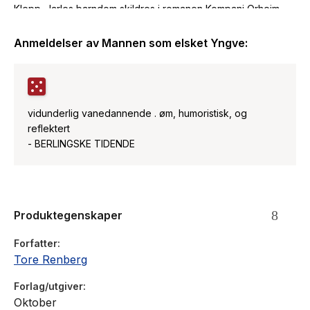
Klepp. Jarles barndom skildres i romanen Kompani Orheim.
Boka er filmatisert.
Anmeldelser av
Mannen som elsket Yngve
:
vidunderlig vanedannende . øm, humoristisk, og
reflektert
- BERLINGSKE TIDENDE
Produktegenskaper
Forfatter
Tore Renberg
Forlag/utgiver
Oktober