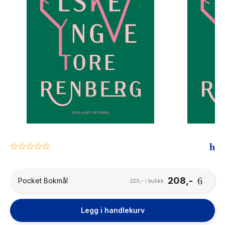
The Housemaid
0.0
star
rating
208,-
Pocket Bokmål
229,- i butikk
Legg i handlekurv