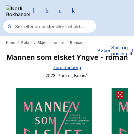
Hjem
Bøker
Skjønnlitteratur
Romaner
/
/
/
Populære søk
Spill og
Bøker
puslespill
Mannen som elsket Yngve - roman
Pokemon
Tore Renberg
One piece
2023
, Pocket
, Bokmål
Fury Bound - Sable Sorensen
Yesteryear
Elizabeth Strout
Hitster
Hypopressiv trening