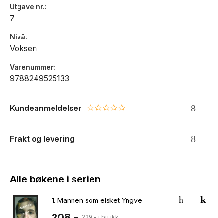
Utgave nr.
7
Nivå
Voksen
Varenummer
9788249525133
Kundeanmeldelser
0.0 star rating
Frakt og levering
Alle bøkene i serien
1.
Mannen som elsket Yngve
208,-
229,- i butikk