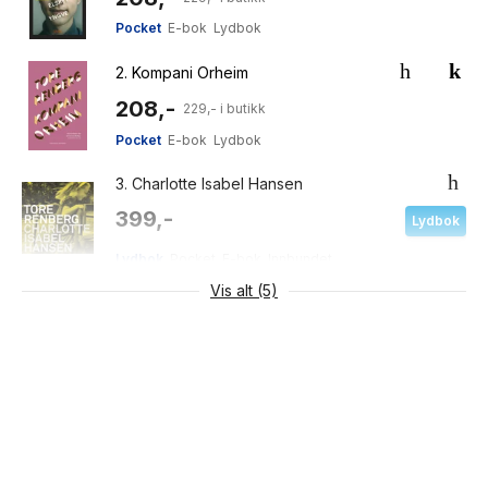
Pocket
E-bok
Lydbok
2.
Kompani Orheim
208,-
229,- i butikk
Pocket
E-bok
Lydbok
3.
Charlotte Isabel Hansen
399,-
Lydbok
Lydbok
Pocket
E-bok
Innbundet
Vis alt (5)