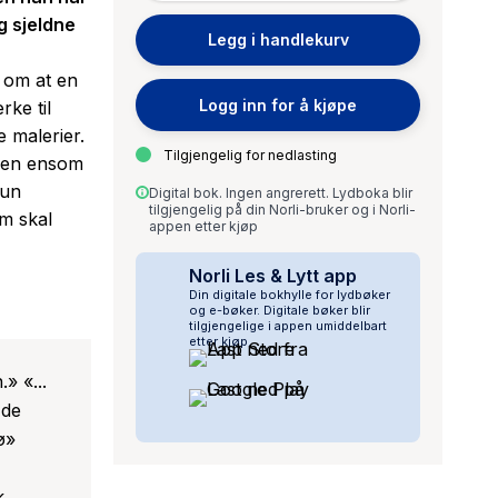
g sjeldne
Legg i handlekurv
 om at en
Logg inn for å kjøpe
ke til
e malerier.
Tilgjengelig for nedlasting
, en ensom
Hun
Digital bok. Ingen angrerett. Lydboka blir
tilgjengelig på din Norli-bruker og i Norli-
om skal
appen etter kjøp
Norli Les & Lytt app
Din digitale bokhylle for lydbøker
og e-bøker. Digitale bøker blir
tilgjengelige i appen umiddelbart
etter kjøp.
» «...
 de
ø»
k