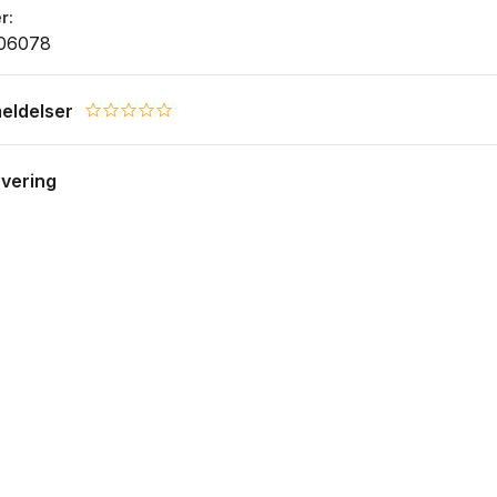
r
06078
eldelser
0.0 star rating
evering