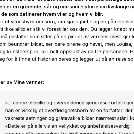
en
er en gripende, sår og morsom historie om livslange o
de som definerer hvem vi er og hvem vi blir.
 et vitnesbyrd om sorg, om kjærlighet - og en påminnelse
tt ikke alltid er slik vi forestiller oss den.
Du legger knapt mer
må gestalter som sitter på en pir i et av verdens mest kjent
som beundrer bildet, ser bare pirene og havet, men Louisa
 og kunstnerspire, blir helt oppslukt av de tre personene. 
eg for å finne ut historien deres og legger ut på en reise s
er av
Mine venner
:
«... denne elleville og overveldende sjenerøse fortellingen.
han er virkelig et overflødighetshorn av en forfatter, der
vakreste setninger og gråtevakre bilder nærmest står i k
«Dette er på alle vis en vellykket og anbefalelsesverdig
roman.» «Ny bestselger fra Hollywood-yndlingen Fredri