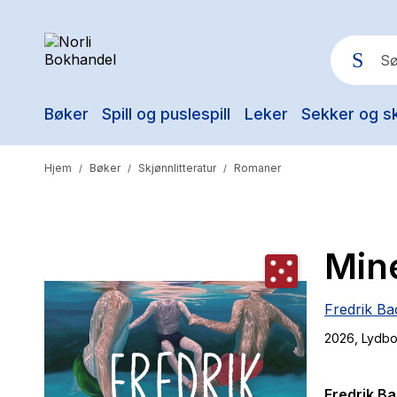
Bøker
Spill og puslespill
Leker
Sekker og s
Pop
Hjem
Bøker
Skjønnlitteratur
Romaner
/
/
/
Min
Fredrik B
2026
, Lydb
Fredrik Ba