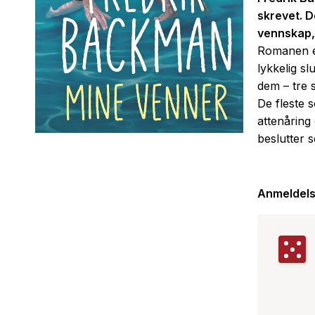
skrevet. D
vennskap, 
Romanen er
lykkelig slu
dem – tre s
De fleste 
attenåring
beslutter s
endre alt.
Anmeldels