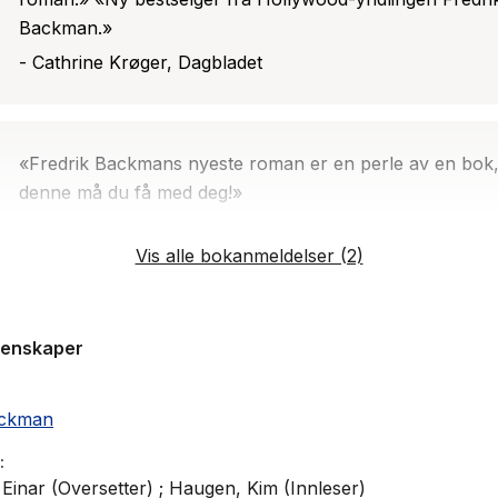
Backman.»
- Cathrine Krøger, Dagbladet
«Fredrik Backmans nyeste roman er en perle av en bok
denne må du få med deg!»
- Tine Sundal, Tines blogg
Vis alle bokanmeldelser (2)
genskaper
ackman
Einar (Oversetter) ; Haugen, Kim (Innleser)