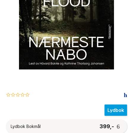
The Housemaid
0.0
star
rating
Lydbok
399,-
Lydbok Bokmål