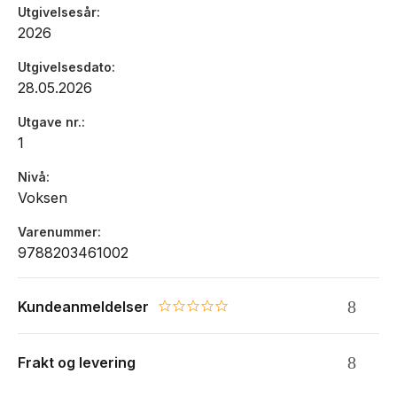
Utgivelsesår
Jacob Hoel, Adresseavisen (Terningkast 5)
2026
Utgivelsesdato
28.05.2026
Utgave nr.
1
Nivå
Voksen
Varenummer
9788203461002
Kundeanmeldelser
0.0 star rating
Frakt og levering