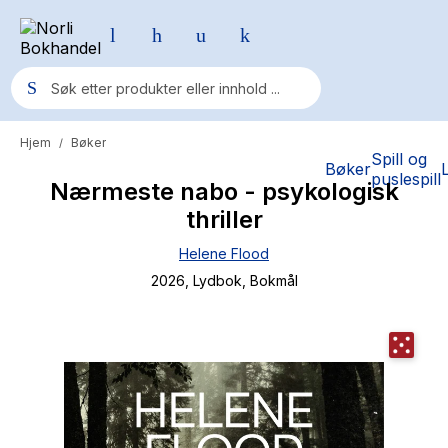
Hjem
Bøker
/
Populære søk
Spill og
Bøker
puslespill
Nærmeste nabo - psykologisk
Pokemon
thriller
One piece
Helene Flood
Fury Bound - Sable Sorensen
2026
, Lydbok
, Bokmål
Yesteryear
Elizabeth Strout
Hitster
Hypopressiv trening